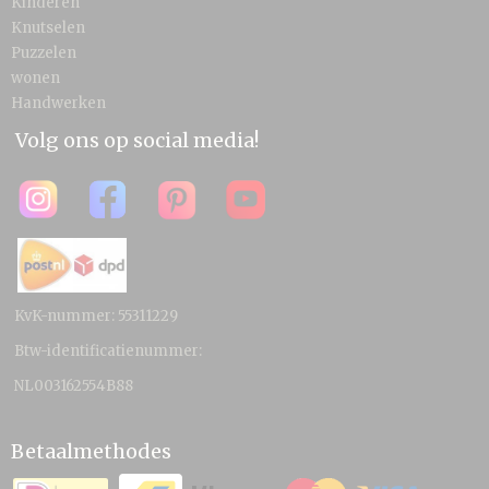
Kinderen
Knutselen
Puzzelen
wonen
Handwerken
Volg ons op social media!
KvK-nummer: 55311229
Btw-identificatienummer:
NL003162554B88
Betaalmethodes