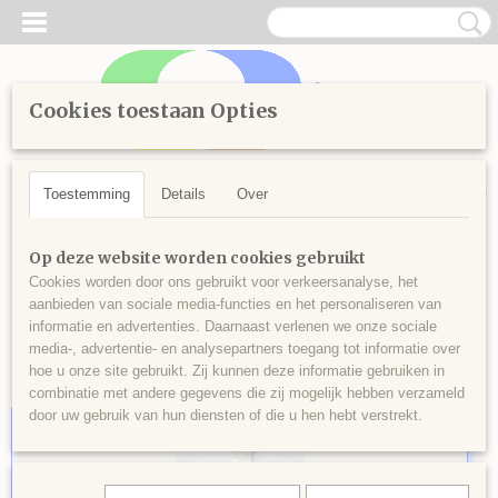
Cookies toestaan Opties
Inloggen
Registreren
UW WINKELWAGEN
Geen producten
(0)
Toestemming
Details
Over
Home
>
Kinderen
>
Kinderhorloges
Op deze website worden cookies gebruikt
Cookies worden door ons gebruikt voor verkeersanalyse, het
aanbieden van sociale media-functies en het personaliseren van
Sorteer op:
informatie en advertenties. Daarnaast verlenen we onze sociale
media-, advertentie- en analysepartners toegang tot informatie over
hoe u onze site gebruikt. Zij kunnen deze informatie gebruiken in
combinatie met andere gegevens die zij mogelijk hebben verzameld
door uw gebruik van hun diensten of die u hen hebt verstrekt.