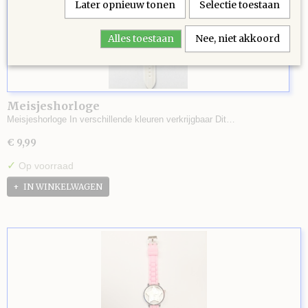
Later opnieuw tonen
Selectie toestaan
Alles toestaan
Nee, niet akkoord
Meisjeshorloge
Meisjeshorloge In verschillende kleuren verkrijgbaar Dit…
€ 9,99
✓
Op voorraad
IN WINKELWAGEN