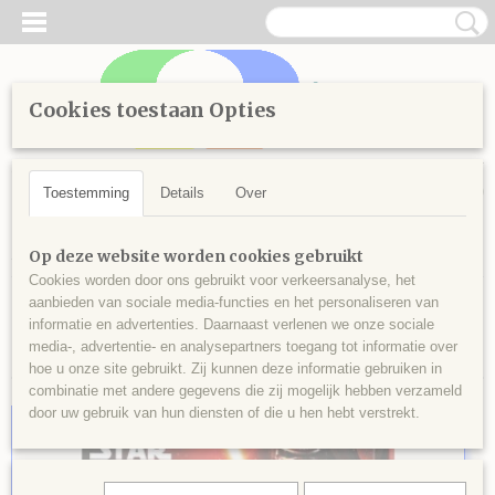
Cookies toestaan Opties
Inloggen
Registreren
UW WINKELWAGEN
Geen producten
(0)
Toestemming
Details
Over
Home
>
Kinderen
>
Starwars
Op deze website worden cookies gebruikt
Cookies worden door ons gebruikt voor verkeersanalyse, het
aanbieden van sociale media-functies en het personaliseren van
Sorteer op:
informatie en advertenties. Daarnaast verlenen we onze sociale
media-, advertentie- en analysepartners toegang tot informatie over
hoe u onze site gebruikt. Zij kunnen deze informatie gebruiken in
combinatie met andere gegevens die zij mogelijk hebben verzameld
door uw gebruik van hun diensten of die u hen hebt verstrekt.