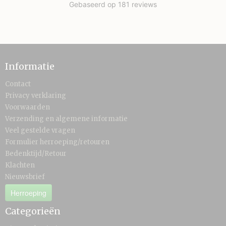
Informatie
Contact
Privacy verklaring
Voorwaarden
Verzending en algemene informatie
Veel gestelde vragen
Formulier herroeping/retouren
Bedenktijd/Retour
Klachten
Nieuwsbrief
Herroeping
Categorieën