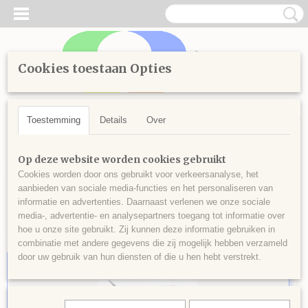
Cookies toestaan Opties
Inloggen
Registreren
UW WINKELWAGEN
Geen producten
(0)
Toestemming
Details
Over
Home
>
wonen
>
Wanddecoratie
Op deze website worden cookies gebruikt
Cookies worden door ons gebruikt voor verkeersanalyse, het
aanbieden van sociale media-functies en het personaliseren van
Sorteer op:
informatie en advertenties. Daarnaast verlenen we onze sociale
media-, advertentie- en analysepartners toegang tot informatie over
hoe u onze site gebruikt. Zij kunnen deze informatie gebruiken in
combinatie met andere gegevens die zij mogelijk hebben verzameld
door uw gebruik van hun diensten of die u hen hebt verstrekt.