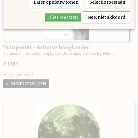
Later opnieuw tonen
Selectie toestaan
Alles toestaan
Nee, niet akkoord
Tuinposter - Schotse hooglander
Tuinposter - Schotse hooglander De tuinposters van By Romi…
€ 19,95
✓
Op voorraad
IN WINKELWAGEN