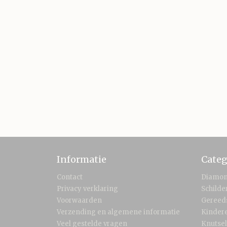
Informatie
Categ
Contact
Diamon
Privacy verklaring
Schild
Voorwaarden
Gereed
Verzending en algemene informatie
Kinder
Veel gestelde vragen
Knutse