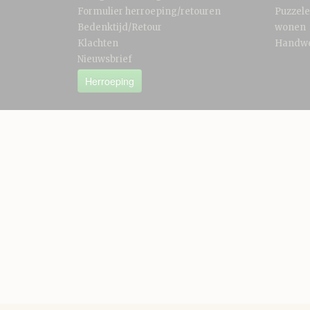
Formulier herroeping/retouren
Puzzel
Bedenktijd/Retour
wonen
Klachten
Handw
Nieuwsbrief
Herroeping