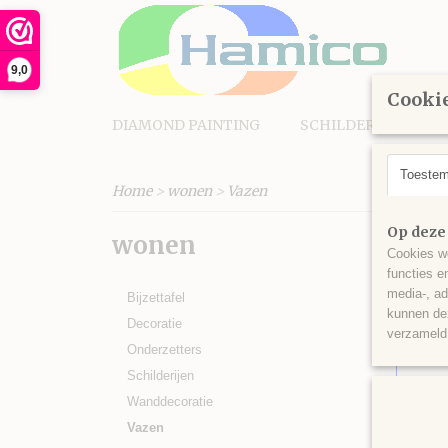
9,0
Cookie
DIAMOND PAINTING
SCHILDEREN OP N
Toeste
Home
>
wonen
>
Vazen
Op deze
wonen
Sorteer
Cookies wo
functies e
media-, ad
Bijzettafel
kunnen dez
Decoratie
verzameld 
Onderzetters
Schilderijen
Wanddecoratie
Vazen