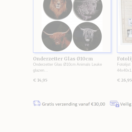
Onderzetter Glas Ø10cm
Fotoli
Animals
Onderzetter Glas Ø10cm Animals Leuke
Fotolijst
glazen…
44x40x
€ 14,95
€ 26,95