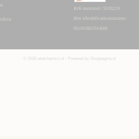
en
KvK-nummer: 55311229
Btw-identificatienummer:
erken
NL003162554B88
© 2026 www.hamico.nl - Powered by Shoppagina.nl