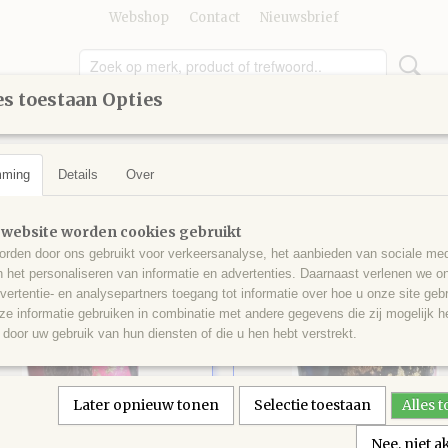
Webshop
Contact
Nieuwsbrief
s toestaan Opties
UMMER
GEREEDSCHAP
KINDEREN
KNUTSELEN
mming
Details
Over
 website worden cookies gebruikt
 op:
rden door ons gebruikt voor verkeersanalyse, het aanbieden van sociale med
n het personaliseren van informatie en advertenties. Daarnaast verlenen we o
vertentie- en analysepartners toegang tot informatie over hoe u onze site gebru
e informatie gebruiken in combinatie met andere gegevens die zij mogelijk 
door uw gebruik van hun diensten of die u hen hebt verstrekt.
Later opnieuw tonen
Selectie toestaan
Alles 
Nee, niet 