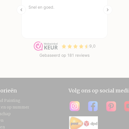
orieën
Volg ons op social medi
d Painting
eren op nummer
schap
en
len