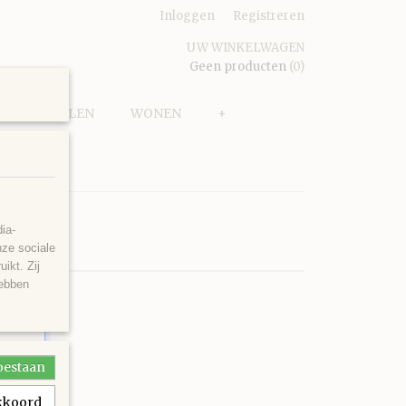
Inloggen
Registreren
UW WINKELWAGEN
Geen producten
(0)
PUZZELEN
WONEN
+
ia-
nze sociale
ikt. Zij
hebben
toestaan
akkoord