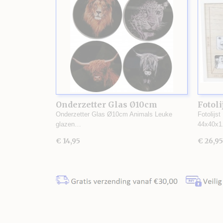
Onderzetter Glas Ø10cm
Fotoli
Animals
Onderzetter Glas Ø10cm Animals Leuke
Fotolijst
glazen…
44x40x
€ 14,95
€ 26,95