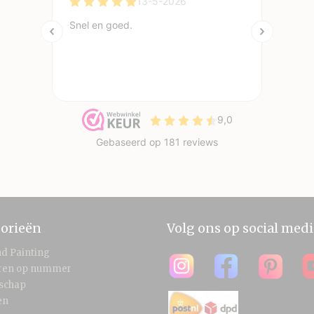
orieën
Volg ons op social medi
d Painting
eren op nummer
schap
en