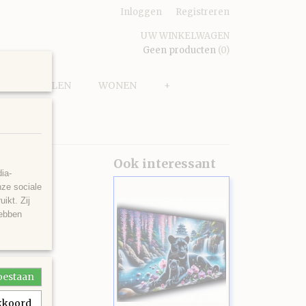
Inloggen
Registreren
UW WINKELWAGEN
Geen producten
(0)
PUZZELEN
WONEN
+
outen
Ook interessant
ia-
nze sociale
ikt. Zij
hebben
toestaan
akkoord