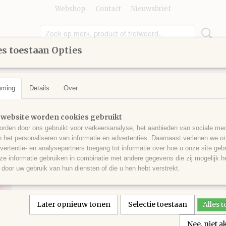
Webshop
Contact
Nieuwsbrief
s toestaan Opties
UMMER
GEREEDSCHAP
KINDEREN
KNUTSELEN
mming
Details
Over
akketten
>
Pakketten
>
Diamond Painting op Houten Frame
Diamond Painting op H
 website worden cookies gebruikt
rden door ons gebruikt voor verkeersanalyse, het aanbieden van sociale med
Frame
n het personaliseren van informatie en advertenties. Daarnaast verlenen we o
vertentie- en analysepartners toegang tot informatie over hoe u onze site gebru
e informatie gebruiken in combinatie met andere gegevens die zij mogelijk 
€ 10,50
(inclusief btw 21%)
door uw gebruik van hun diensten of die u hen hebt verstrekt.
✓
Op voorraad
Aantal
Later opnieuw tonen
Selectie toestaan
Alles 
Nee, niet 