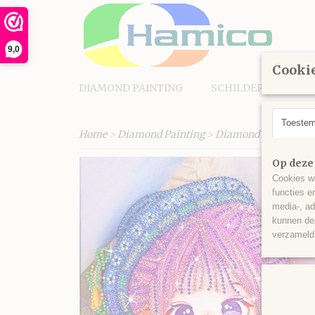
9,0
Cookie
DIAMOND PAINTING
SCHILDEREN OP N
Toeste
Home
>
Diamond Painting
>
Diamond Painting p
Op deze
Cookies wo
functies e
media-, ad
kunnen dez
verzameld 