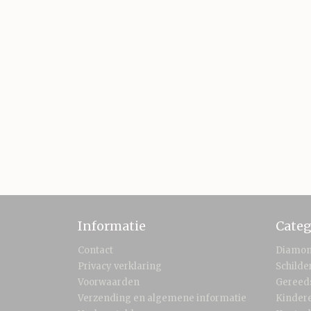
Informatie
Categ
Contact
Diamon
Privacy verklaring
Schild
Voorwaarden
Gereed
Verzending en algemene informatie
Kinder