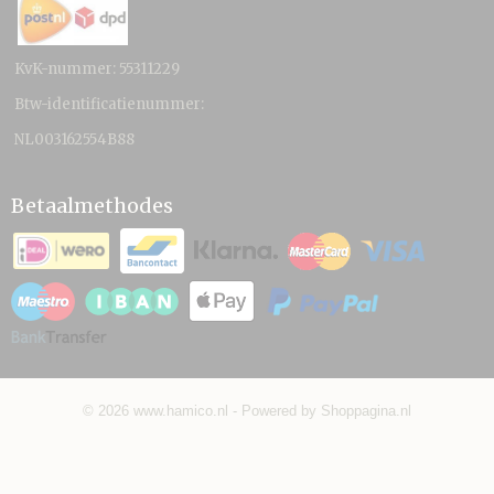
KvK-nummer: 55311229
Btw-identificatienummer:
NL003162554B88
Betaalmethodes
© 2026 www.hamico.nl - Powered by Shoppagina.nl