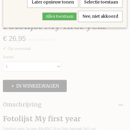
Later opnieuw tonen
Selectie toestaan
Alles toestaan
Nee, niet akkoord
Fotolijst My first year
€ 26,95
(inclusief btw 21%)
✓
Op voorraad
Aantal
IN WINKELWAGEN
Omschrijving
Fotolijst My first year
Fotolijst mijn 1e jaar 44x40x1.5cm foto formaat 5x5 cm