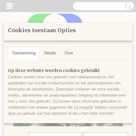
Cookies toestaan Opties
Inloggen
Registreren
UW WINKELWAGEN
Geen producten
(0)
Toestemming
Details
Over
Home
>
Diamond Painting
>
Diamond Painting pakketten
>
Op deze website worden cookies gebruikt
Pakketten
>
Diamond Painting Pakket - Poes
Cookies worden door ons gebruikt voor verkeersanalyse, het
aanbieden van sociale media-functies en het personaliseren van
informatie en advertenties. Daarnaast verlenen we onze sociale
media-, advertentie- en analysepartners toegang tot informatie over
hoe u onze site gebruikt. Zij kunnen deze informatie gebruiken in
combinatie met andere gegevens die zij mogelijk hebben verzameld
door uw gebruik van hun diensten of die u hen hebt verstrekt.