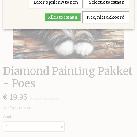
Later opnieuw tonen
Selectie toestaan
Alles toestaan
Nee, niet akkoord
Diamond Painting Pakket
- Poes
€ 19,95
(inclusief btw 21%)
✓
Op voorraad
Aantal