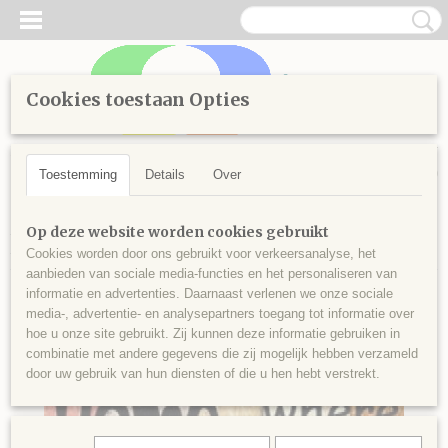
Cookies toestaan Opties
Inloggen
Registreren
UW WINKELWAGEN
Geen producten
(0)
Toestemming
Details
Over
Home
>
Diamond Painting
>
Diamond Painting pakketten
>
Op deze website worden cookies gebruikt
Pakketten
>
Painting 45x35cm
Cookies worden door ons gebruikt voor verkeersanalyse, het
aanbieden van sociale media-functies en het personaliseren van
informatie en advertenties. Daarnaast verlenen we onze sociale
media-, advertentie- en analysepartners toegang tot informatie over
hoe u onze site gebruikt. Zij kunnen deze informatie gebruiken in
combinatie met andere gegevens die zij mogelijk hebben verzameld
door uw gebruik van hun diensten of die u hen hebt verstrekt.