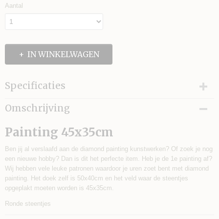
Aantal
IN WINKELWAGEN
Specificaties
EAN code
Omschrijving
8719978854035
Painting 45x35cm
Ben jij al verslaafd aan de diamond painting kunstwerken? Of zoek je nog
een nieuwe hobby? Dan is dit het perfecte item. Heb je de 1e painting af?
Wij hebben vele leuke patronen waardoor je uren zoet bent met diamond
painting. Het doek zelf is 50x40cm en het veld waar de steentjes
opgeplakt moeten worden is 45x35cm.
Ronde steentjes