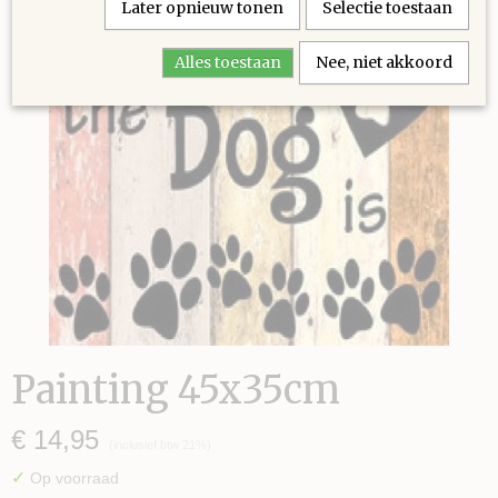
Later opnieuw tonen
Selectie toestaan
Alles toestaan
Nee, niet akkoord
Painting 45x35cm
€ 14,95
(inclusief btw 21%)
✓
Op voorraad