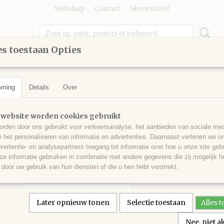
Webshop
Contact
Nieuwsbrief
s toestaan Opties
UMMER
GEREEDSCHAP
KINDEREN
KNUTSELEN
mming
Details
Over
>
Kleuren vanaf 100
>
Ronde steentjes nr 161
Ronde steentjes nr 161
 website worden cookies gebruikt
rden door ons gebruikt voor verkeersanalyse, het aanbieden van sociale med
n het personaliseren van informatie en advertenties. Daarnaast verlenen we o
€ 0,30
(inclusief btw 21%)
vertentie- en analysepartners toegang tot informatie over hoe u onze site gebru
e informatie gebruiken in combinatie met andere gegevens die zij mogelijk 
✓
Op voorraad
door uw gebruik van hun diensten of die u hen hebt verstrekt.
Aantal
Later opnieuw tonen
Selectie toestaan
Alles 
Nee, niet 