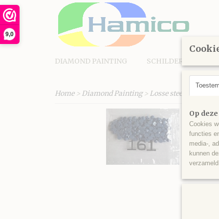
9,0
Cookie
DIAMOND PAINTING
SCHILDEREN OP N
Toeste
Home
>
Diamond Painting
>
Losse steentjes rond
Op deze
Cookies wo
functies e
media-, ad
kunnen dez
verzameld 