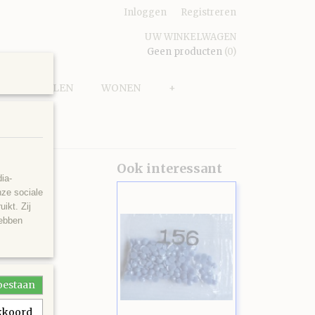
Inloggen
Registreren
UW WINKELWAGEN
Geen producten
(0)
PUZZELEN
WONEN
+
Ook interessant
ia-
nze sociale
ikt. Zij
hebben
toestaan
akkoord