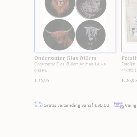
Onderzetter Glas Ø10cm
Fotoli
Animals
Onderzetter Glas Ø10cm Animals Leuke
Fotolijst
glazen…
44x40x
€ 14,95
€ 26,95