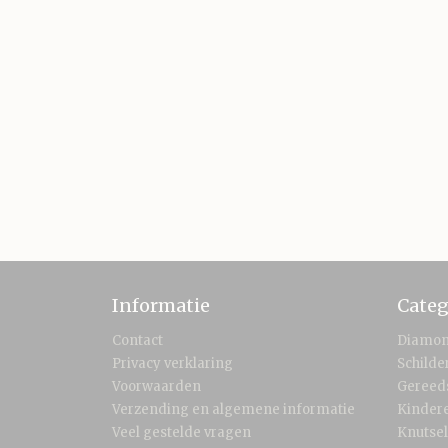
Informatie
Categ
Contact
Diamon
Privacy verklaring
Schild
Voorwaarden
Gereed
Verzending en algemene informatie
Kinder
Veel gestelde vragen
Knutse