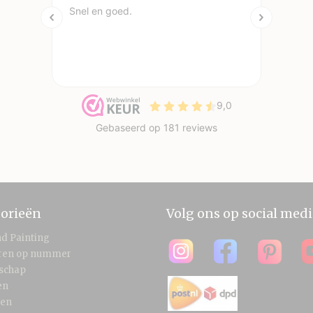
orieën
Volg ons op social medi
d Painting
eren op nummer
schap
en
len