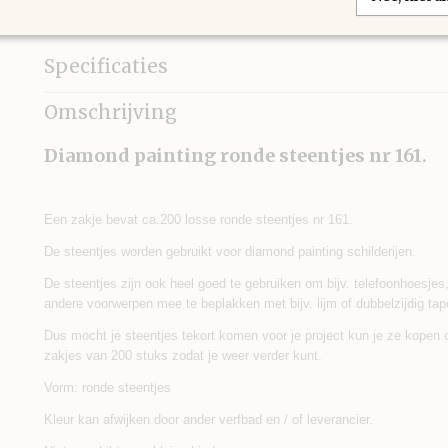
IN WINKELWAGEN
Specificaties
Afmetingen (l,b,h)
3 x 5 x 0 cm
Omschrijving
Diamond painting ronde steentjes nr 161.
Een zakje bevat ca.200 losse ronde steentjes nr 161.
De steentjes worden gebruikt voor diamond painting schilderijen.
De steentjes zijn ook heel goed te gebruiken om bijv. telefoonhoesjes, s
andere voorwerpen mee te beplakken met bijv. lijm of dubbelzijdig tap
Dus mocht je steentjes tekort komen voor je project kun je ze kopen
zakjes van 200 stuks zodat je weer verder kunt.
Vorm: ronde steentjes
Kleur kan afwijken door ander verfbad en / of leverancier.