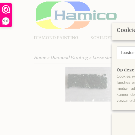
9,0
Cookie
DIAMOND PAINTING
SCHILDEREN OP N
Toeste
Home
>
Diamond Painting
>
Losse steentjes rond
Op deze
Cookies wo
functies e
media-, ad
kunnen dez
verzameld 