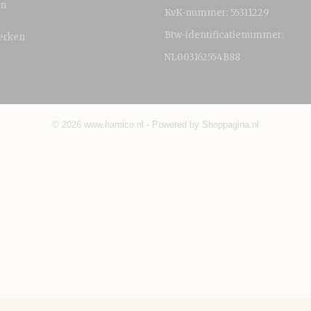
en
KvK-nummer: 55311229
Btw-identificatienummer:
erken
NL003162554B88
© 2026 www.hamico.nl - Powered by Shoppagina.nl