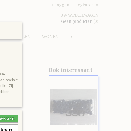
Inloggen
Registreren
UW WINKELWAGEN
Geen producten
(0)
PUZZELEN
WONEN
+
Ook interessant
ia-
nze sociale
ikt. Zij
hebben
toestaan
akkoord