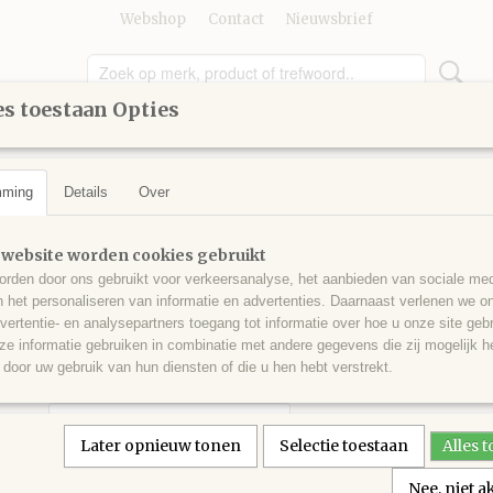
Webshop
Contact
Nieuwsbrief
s toestaan Opties
UMMER
GEREEDSCHAP
KINDEREN
KNUTSELEN
mming
Details
Over
>
Kleuren vanaf 300
>
Ronde steentjes nr 319
Ronde steentjes nr 319
 website worden cookies gebruikt
rden door ons gebruikt voor verkeersanalyse, het aanbieden van sociale med
n het personaliseren van informatie en advertenties. Daarnaast verlenen we o
€ 0,30
(inclusief btw 21%)
vertentie- en analysepartners toegang tot informatie over hoe u onze site gebru
e informatie gebruiken in combinatie met andere gegevens die zij mogelijk 
✓
Op voorraad
door uw gebruik van hun diensten of die u hen hebt verstrekt.
Aantal
Later opnieuw tonen
Selectie toestaan
Alles 
Nee, niet 