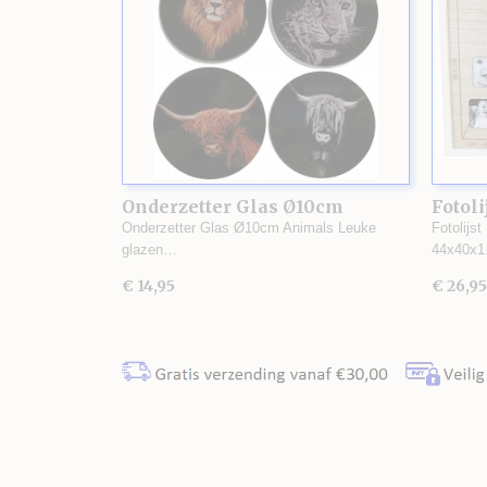
Onderzetter Glas Ø10cm
Fotoli
Animals
Onderzetter Glas Ø10cm Animals Leuke
Fotolijst
glazen…
44x40x
€ 14,95
€ 26,95