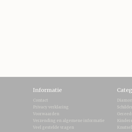
Informatie
Categ
Contact
Diamon
Privacy verklaring
Schild
Voorwaarden
Gereed
Verzending en algemene informatie
Kinder
Veel gestelde vragen
Knutse