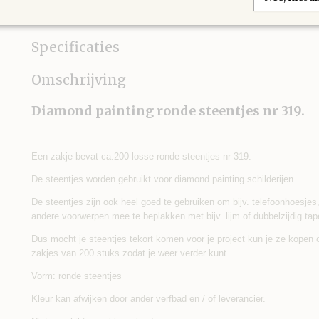
IN WINKELWAGEN
Specificaties
Afmetingen (l,b,h)
3 x 5 x 0 cm
Omschrijving
Diamond painting ronde steentjes nr 319.
Een zakje bevat ca.200 losse ronde steentjes nr 319.
De steentjes worden gebruikt voor diamond painting schilderijen.
De steentjes zijn ook heel goed te gebruiken om bijv. telefoonhoesjes, s
andere voorwerpen mee te beplakken met bijv. lijm of dubbelzijdig tap
Dus mocht je steentjes tekort komen voor je project kun je ze kopen
zakjes van 200 stuks zodat je weer verder kunt.
Vorm: ronde steentjes
Kleur kan afwijken door ander verfbad en / of leverancier.