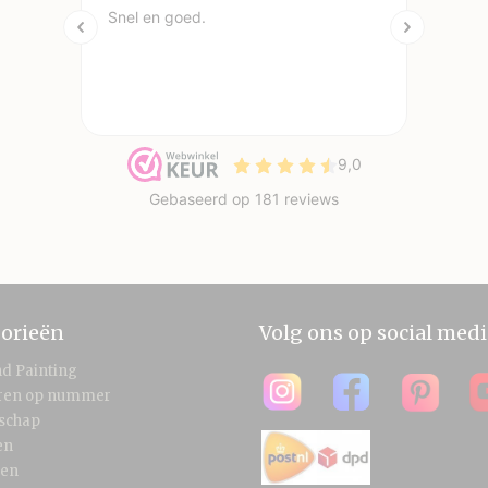
orieën
Volg ons op social medi
d Painting
eren op nummer
schap
en
len