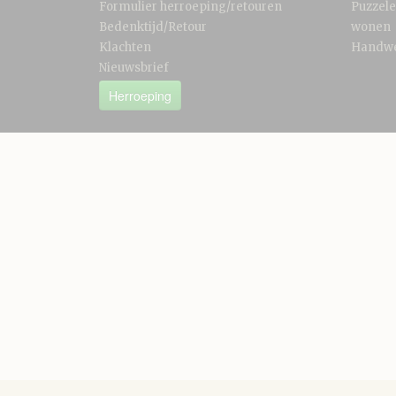
Formulier herroeping/retouren
Puzzel
Bedenktijd/Retour
wonen
Klachten
Handw
Nieuwsbrief
Herroeping