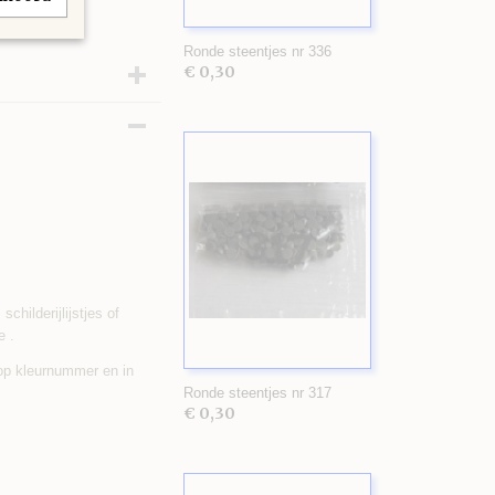
Ronde steentjes nr 336
€ 0,30
childerijlijstjes of
e .
 op kleurnummer en in
Ronde steentjes nr 317
€ 0,30