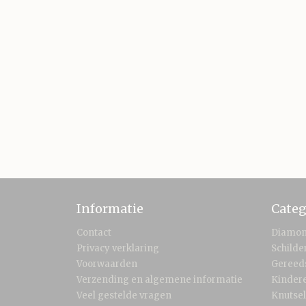
Informatie
Categ
Contact
Diamon
Privacy verklaring
Schild
Voorwaarden
Gereed
Verzending en algemene informatie
Kinder
Veel gestelde vragen
Knutse