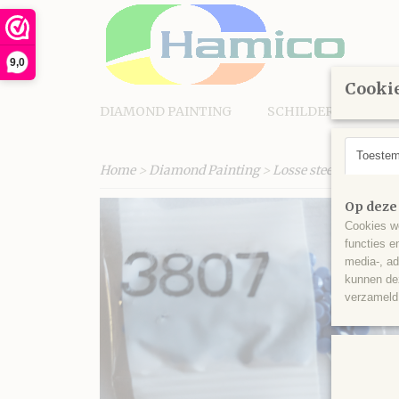
9,0
Cookie
DIAMOND PAINTING
SCHILDEREN OP N
Toeste
Home
>
Diamond Painting
>
Losse steentjes rond
Op deze
Cookies wo
functies e
media-, ad
kunnen dez
verzameld 