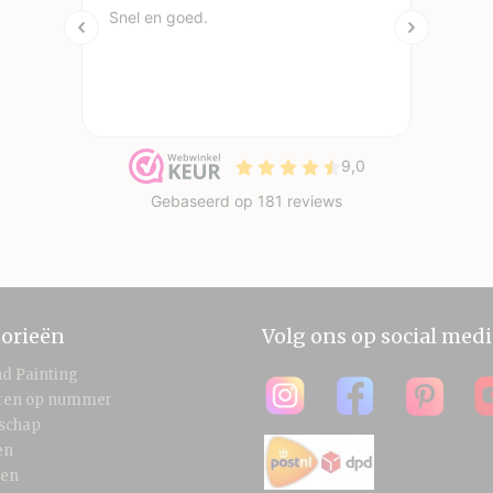
orieën
Volg ons op social medi
d Painting
eren op nummer
schap
en
len