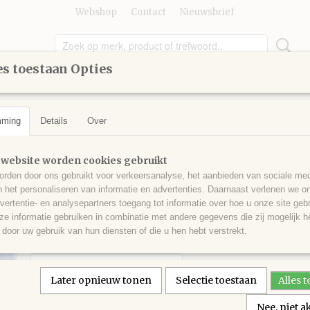
Webshop
Contact
Nieuwsbrief
s toestaan Opties
UMMER
GEREEDSCHAP
KINDEREN
KNUTSELEN
mming
Details
Over
>
Kleuren vanaf 3800
>
Ronde steentjes nr 3807
Ronde steentjes nr 3807
 website worden cookies gebruikt
rden door ons gebruikt voor verkeersanalyse, het aanbieden van sociale med
n het personaliseren van informatie en advertenties. Daarnaast verlenen we o
€ 0,30
(inclusief btw 21%)
vertentie- en analysepartners toegang tot informatie over hoe u onze site gebru
e informatie gebruiken in combinatie met andere gegevens die zij mogelijk 
✓
Op voorraad
door uw gebruik van hun diensten of die u hen hebt verstrekt.
Aantal
Later opnieuw tonen
Selectie toestaan
Alles 
Nee, niet 