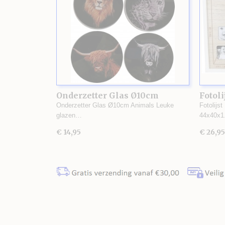
Onderzetter Glas Ø10cm
Fotoli
Animals
Onderzetter Glas Ø10cm Animals Leuke
Fotolijst
glazen…
44x40x
€ 14,95
€ 26,95