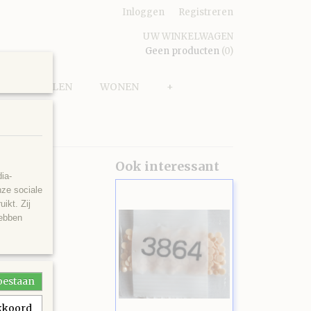
Inloggen
Registreren
UW WINKELWAGEN
Geen producten
(0)
PUZZELEN
WONEN
+
Ook interessant
ia-
nze sociale
ikt. Zij
hebben
toestaan
akkoord