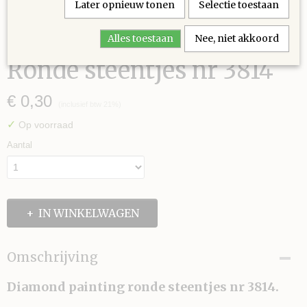
Later opnieuw tonen
Selectie toestaan
Alles toestaan
Nee, niet akkoord
Ronde steentjes nr 3814
€ 0,30
(inclusief btw 21%)
✓
Op voorraad
Aantal
IN WINKELWAGEN
Omschrijving
Diamond painting ronde steentjes nr 3814.