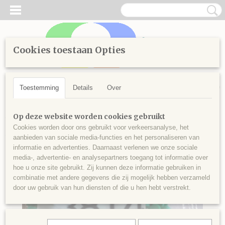
Cookies toestaan Opties
Inloggen
Registreren
UW WINKELWAGEN
Geen producten
(0)
Toestemming
Details
Over
Home
>
Diamond Painting
>
Losse steentjes rond
>
Kleuren
Op deze website worden cookies gebruikt
vanaf 3800
>
Ronde steentjes nr 3814
Cookies worden door ons gebruikt voor verkeersanalyse, het
aanbieden van sociale media-functies en het personaliseren van
informatie en advertenties. Daarnaast verlenen we onze sociale
media-, advertentie- en analysepartners toegang tot informatie over
hoe u onze site gebruikt. Zij kunnen deze informatie gebruiken in
combinatie met andere gegevens die zij mogelijk hebben verzameld
door uw gebruik van hun diensten of die u hen hebt verstrekt.