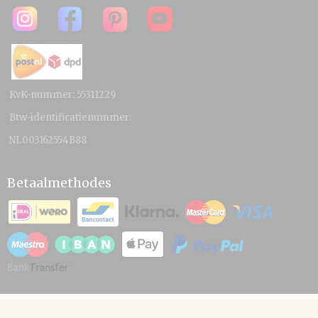
KvK-nummer: 55311229
Btw-identificatienummer:
NL003162554B88
Betaalmethodes
© 2026 www.hamico.nl - Powered by Shoppagina.nl