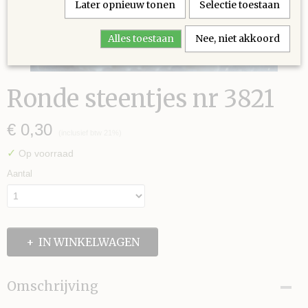
Later opnieuw tonen
Selectie toestaan
Alles toestaan
Nee, niet akkoord
Ronde steentjes nr 3821
€ 0,30
(inclusief btw 21%)
✓
Op voorraad
Aantal
IN WINKELWAGEN
Omschrijving