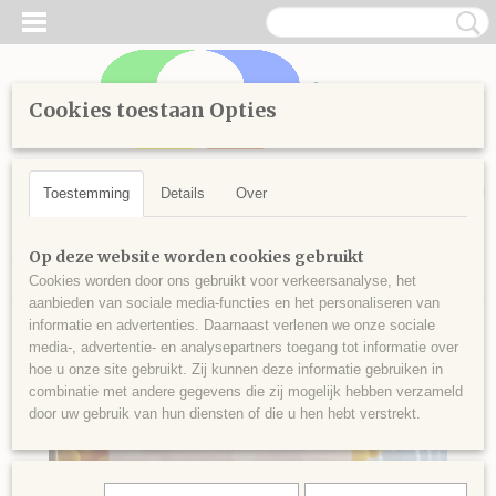
Cookies toestaan Opties
Inloggen
Registreren
UW WINKELWAGEN
Geen producten
(0)
Toestemming
Details
Over
Home
>
Diamond Painting
>
Losse steentjes rond
>
Kleuren
Op deze website worden cookies gebruikt
vanaf 3800
>
Ronde steentjes nr 3821
Cookies worden door ons gebruikt voor verkeersanalyse, het
aanbieden van sociale media-functies en het personaliseren van
informatie en advertenties. Daarnaast verlenen we onze sociale
media-, advertentie- en analysepartners toegang tot informatie over
hoe u onze site gebruikt. Zij kunnen deze informatie gebruiken in
combinatie met andere gegevens die zij mogelijk hebben verzameld
door uw gebruik van hun diensten of die u hen hebt verstrekt.