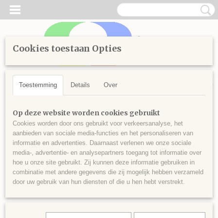
Cookies toestaan Opties
Inloggen
Registreren
UW WINKELWAGEN
Geen producten
(0)
Toestemming
Details
Over
Home
>
Diamond Painting
>
Losse steentjes rond
>
Kleuren
Op deze website worden cookies gebruikt
vanaf 700
>
Ronde steentjes nr 722
Cookies worden door ons gebruikt voor verkeersanalyse, het
aanbieden van sociale media-functies en het personaliseren van
informatie en advertenties. Daarnaast verlenen we onze sociale
media-, advertentie- en analysepartners toegang tot informatie over
hoe u onze site gebruikt. Zij kunnen deze informatie gebruiken in
combinatie met andere gegevens die zij mogelijk hebben verzameld
door uw gebruik van hun diensten of die u hen hebt verstrekt.
Ronde steentjes nr 722