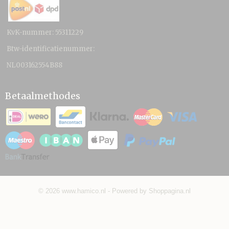
KvK-nummer: 55311229
Btw-identificatienummer:
NL003162554B88
Betaalmethodes
© 2026 www.hamico.nl - Powered by Shoppagina.nl