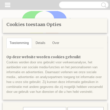
Cookies toestaan Opties
Inloggen
Registreren
UW WINKELWAGEN
Geen producten
(0)
Toestemming
Details
Over
Home
>
Diamond Painting
>
Losse steentjes rond
>
Kleuren
Op deze website worden cookies gebruikt
vanaf 700
>
Ronde steentjes nr 746
Cookies worden door ons gebruikt voor verkeersanalyse, het
aanbieden van sociale media-functies en het personaliseren van
informatie en advertenties. Daarnaast verlenen we onze sociale
media-, advertentie- en analysepartners toegang tot informatie over
hoe u onze site gebruikt. Zij kunnen deze informatie gebruiken in
combinatie met andere gegevens die zij mogelijk hebben verzameld
door uw gebruik van hun diensten of die u hen hebt verstrekt.
Ronde steentjes nr 746