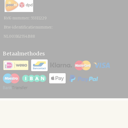
KvK-nummer: 55311229
Btw-identificatienummer:
NL003162554B88
Betaalmethodes
© 2026 www.hamico.nl - Powered by Shoppagina.nl