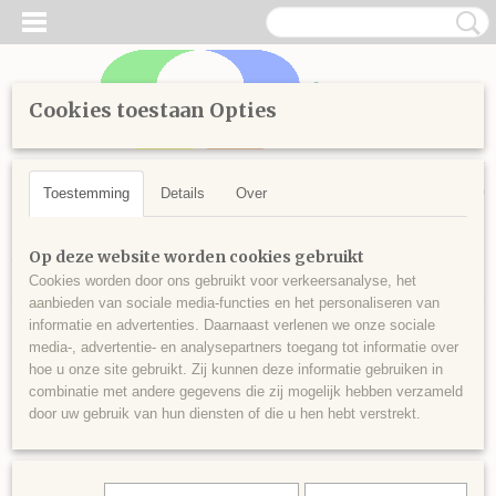
Cookies toestaan Opties
Inloggen
Registreren
UW WINKELWAGEN
Geen producten
(0)
Toestemming
Details
Over
Home
>
Diamond Painting
>
Losse steentjes rond
>
Kleuren
Op deze website worden cookies gebruikt
vanaf 700
>
Ronde steentjes nr 797
Cookies worden door ons gebruikt voor verkeersanalyse, het
aanbieden van sociale media-functies en het personaliseren van
informatie en advertenties. Daarnaast verlenen we onze sociale
media-, advertentie- en analysepartners toegang tot informatie over
hoe u onze site gebruikt. Zij kunnen deze informatie gebruiken in
combinatie met andere gegevens die zij mogelijk hebben verzameld
door uw gebruik van hun diensten of die u hen hebt verstrekt.
Ronde steentjes nr 797