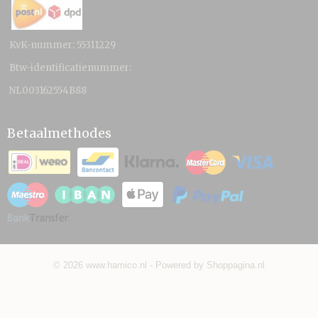
KvK-nummer: 55311229
Btw-identificatienummer:
NL003162554B88
Betaalmethodes
© 2026 www.hamico.nl - Powered by Shoppagina.nl