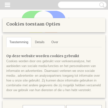
Cookies toestaan Opties
Inloggen
Registreren
UW WINKELWAGEN
Geen producten
(0)
Toestemming
Details
Over
Home
>
Diamond Painting
>
Losse steentjes rond
>
Kleuren
Op deze website worden cookies gebruikt
vanaf 900
>
Ronde steentjes nr 930
Cookies worden door ons gebruikt voor verkeersanalyse, het
aanbieden van sociale media-functies en het personaliseren van
informatie en advertenties. Daarnaast verlenen we onze sociale
media-, advertentie- en analysepartners toegang tot informatie over
hoe u onze site gebruikt. Zij kunnen deze informatie gebruiken in
combinatie met andere gegevens die zij mogelijk hebben verzameld
door uw gebruik van hun diensten of die u hen hebt verstrekt.
Ronde steentjes nr 930