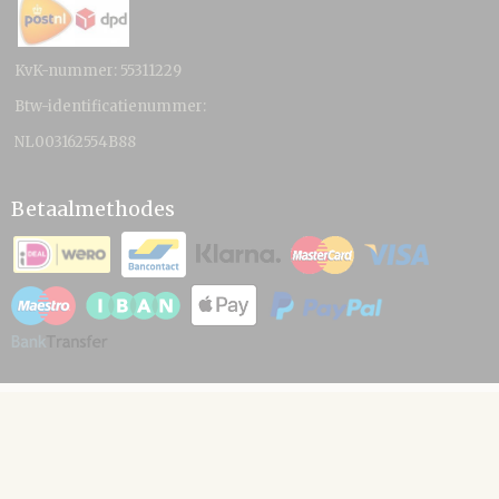
KvK-nummer: 55311229
Btw-identificatienummer:
NL003162554B88
Betaalmethodes
© 2026 www.hamico.nl - Powered by Shoppagina.nl