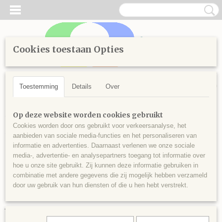
Cookies toestaan Opties
Inloggen
Registreren
UW WINKELWAGEN
Geen producten
(0)
Toestemming
Details
Over
Home
>
Diamond Painting
>
Losse steentjes vierkant
>
Kleuren
Op deze website worden cookies gebruikt
vanaf 100
>
Vierkante steentjes nr 156
Cookies worden door ons gebruikt voor verkeersanalyse, het
aanbieden van sociale media-functies en het personaliseren van
informatie en advertenties. Daarnaast verlenen we onze sociale
media-, advertentie- en analysepartners toegang tot informatie over
hoe u onze site gebruikt. Zij kunnen deze informatie gebruiken in
combinatie met andere gegevens die zij mogelijk hebben verzameld
door uw gebruik van hun diensten of die u hen hebt verstrekt.
Vierkante steentjes nr 156