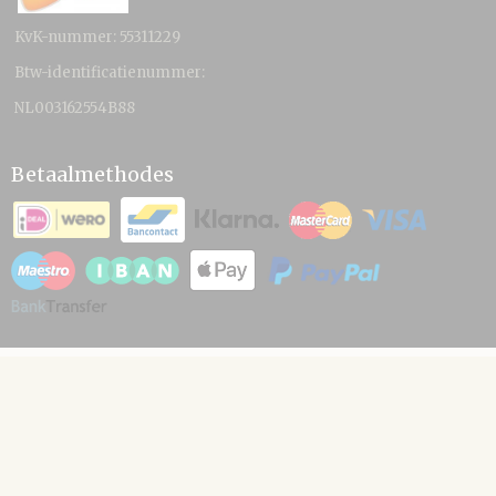
KvK-nummer: 55311229
Btw-identificatienummer:
NL003162554B88
Betaalmethodes
© 2026 www.hamico.nl - Powered by Shoppagina.nl