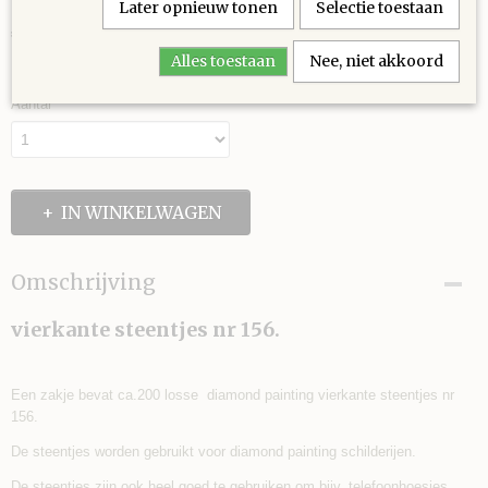
Later opnieuw tonen
Selectie toestaan
€ 0,30
(inclusief btw 21%)
Alles toestaan
Nee, niet akkoord
✓
Op voorraad
Aantal
IN WINKELWAGEN
Omschrijving
vierkante steentjes nr 156.
Een zakje bevat ca.200 losse diamond painting vierkante steentjes nr
156.
De steentjes worden gebruikt voor diamond painting schilderijen.
De steentjes zijn ook heel goed te gebruiken om bijv. telefoonhoesjes,