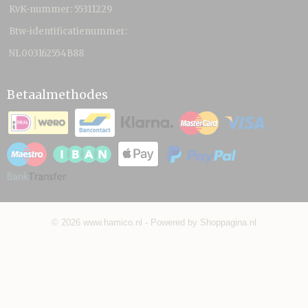
KvK-nummer: 55311229
Btw-identificatienummer:
NL003162554B88
Betaalmethodes
© 2026 www.hamico.nl - Powered by Shoppagina.nl