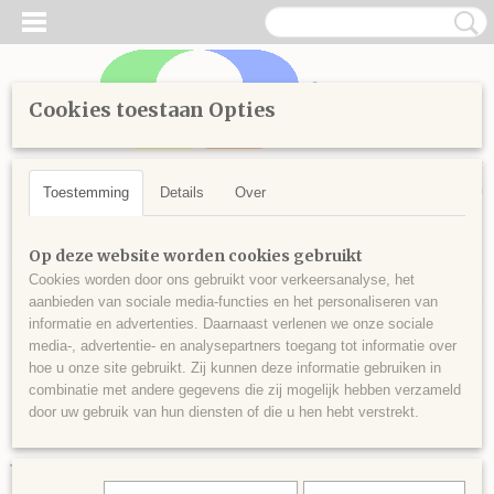
Cookies toestaan Opties
Inloggen
Registreren
UW WINKELWAGEN
Geen producten
(0)
Toestemming
Details
Over
Home
>
Diamond Painting
>
Losse steentjes vierkant
>
Kleuren
Op deze website worden cookies gebruikt
vanaf 300
>
Vierkante steentjes nr 322
Cookies worden door ons gebruikt voor verkeersanalyse, het
aanbieden van sociale media-functies en het personaliseren van
informatie en advertenties. Daarnaast verlenen we onze sociale
media-, advertentie- en analysepartners toegang tot informatie over
hoe u onze site gebruikt. Zij kunnen deze informatie gebruiken in
combinatie met andere gegevens die zij mogelijk hebben verzameld
door uw gebruik van hun diensten of die u hen hebt verstrekt.
Vierkante steentjes nr 322