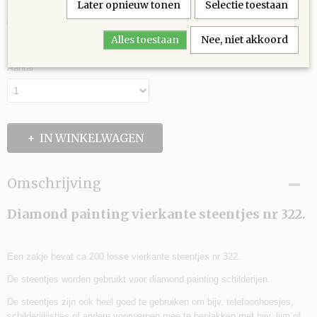
Later opnieuw tonen
Selectie toestaan
€ 0,30
(inclusief btw 21%)
Alles toestaan
Nee, niet akkoord
✓
Op voorraad
Aantal
IN WINKELWAGEN
Omschrijving
Diamond painting vierkante steentjes nr 322.
Een zakje bevat ca.200 losse vierkante steentjes nr 322.
De steentjes worden gebruikt voor diamond painting schilderijen.
De steentjes zijn ook heel goed te gebruiken om bijv. telefoonhoesjes,
schilderijlijstjes of andere voorwerpen mee te beplakken met bijv. lijm of