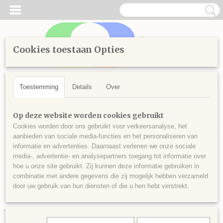
Cookies toestaan Opties
Inloggen
Registreren
UW WINKELWAGEN
Geen producten
(0)
Toestemming
Details
Over
Home
>
Diamond Painting
>
Losse steentjes vierkant
>
Kleuren
Op deze website worden cookies gebruikt
vanaf 3000
>
Vierkante steentjes nr 3072
Cookies worden door ons gebruikt voor verkeersanalyse, het
aanbieden van sociale media-functies en het personaliseren van
informatie en advertenties. Daarnaast verlenen we onze sociale
media-, advertentie- en analysepartners toegang tot informatie over
hoe u onze site gebruikt. Zij kunnen deze informatie gebruiken in
combinatie met andere gegevens die zij mogelijk hebben verzameld
door uw gebruik van hun diensten of die u hen hebt verstrekt.
Vierkante steentjes nr