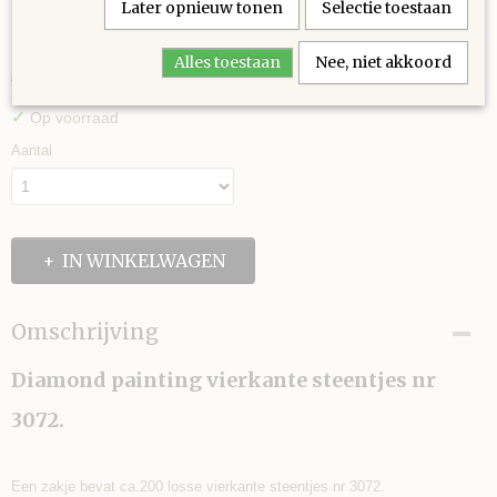
Later opnieuw tonen
Selectie toestaan
3072
Alles toestaan
Nee, niet akkoord
€ 0,30
(inclusief btw 21%)
✓
Op voorraad
Aantal
IN WINKELWAGEN
Omschrijving
Diamond painting vierkante steentjes nr
3072.
Een zakje bevat ca.200 losse vierkante steentjes nr 3072.