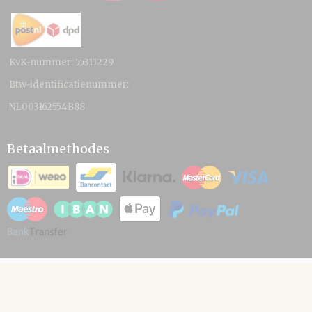
KvK-nummer: 55311229
Btw-identificatienummer:
NL003162554B88
Betaalmethodes
© 2026 www.hamico.nl - Powered by Shoppagina.nl