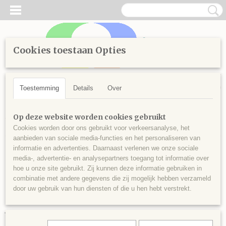
Cookies toestaan Opties
Inloggen
Registreren
UW WINKELWAGEN
Geen producten
(0)
Toestemming
Details
Over
Home
>
Diamond Painting
>
Losse steentjes vierkant
>
Kleuren
Op deze website worden cookies gebruikt
vanaf 3700
>
Vierkante steentjes nr 3777
Cookies worden door ons gebruikt voor verkeersanalyse, het
aanbieden van sociale media-functies en het personaliseren van
informatie en advertenties. Daarnaast verlenen we onze sociale
media-, advertentie- en analysepartners toegang tot informatie over
hoe u onze site gebruikt. Zij kunnen deze informatie gebruiken in
combinatie met andere gegevens die zij mogelijk hebben verzameld
door uw gebruik van hun diensten of die u hen hebt verstrekt.
Vierkante steentjes nr