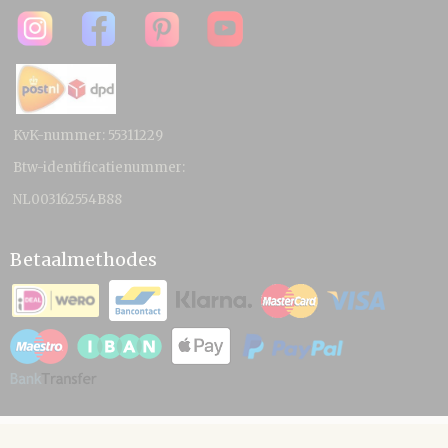
KvK-nummer: 55311229
Btw-identificatienummer:
NL003162554B88
Betaalmethodes
© 2026 www.hamico.nl - Powered by Shoppagina.nl