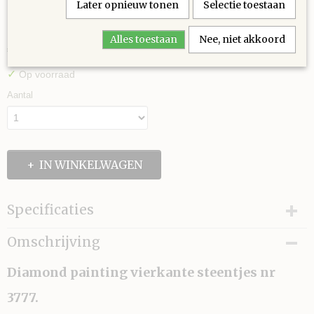
Later opnieuw tonen
Selectie toestaan
3777
Alles toestaan
Nee, niet akkoord
€ 0,30
(inclusief btw 21%)
✓
Op voorraad
Aantal
IN WINKELWAGEN
Specificaties
Afmetingen (l,b,h)
Omschrijving
3 x 5 x 0 cm
Diamond painting vierkante steentjes nr
3777.