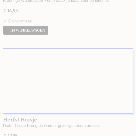
Krachtige Waterblaster Pomp Maak je klaar voor de ultieme…
€ 14,95
✓
Op voorraad
IN WINKELWAGEN
Herfst Huisje
Herfst Huisje Breng de warme, gezellige sfeer van een…
€ 47,95