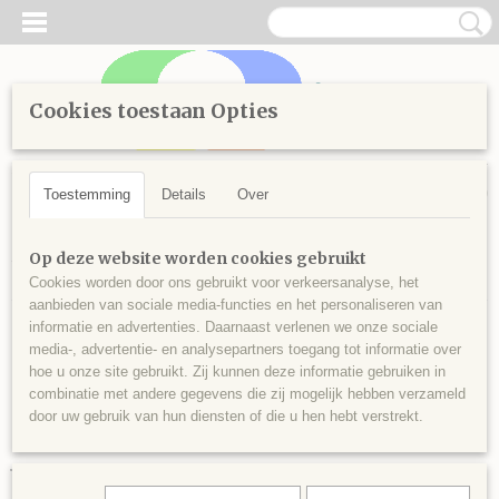
Cookies toestaan Opties
Inloggen
Registreren
UW WINKELWAGEN
Geen producten
(0)
Toestemming
Details
Over
Home
>
Diamond Painting
>
Losse steentjes vierkant
>
kleuren
Op deze website worden cookies gebruikt
vanaf 3800
>
Vierkante steentjes nr 3854
Cookies worden door ons gebruikt voor verkeersanalyse, het
aanbieden van sociale media-functies en het personaliseren van
informatie en advertenties. Daarnaast verlenen we onze sociale
media-, advertentie- en analysepartners toegang tot informatie over
hoe u onze site gebruikt. Zij kunnen deze informatie gebruiken in
combinatie met andere gegevens die zij mogelijk hebben verzameld
door uw gebruik van hun diensten of die u hen hebt verstrekt.
Vierkante steentjes nr