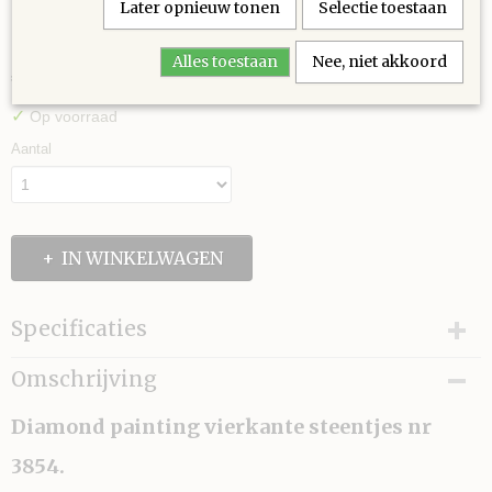
Later opnieuw tonen
Selectie toestaan
3854
Alles toestaan
Nee, niet akkoord
€ 0,30
(inclusief btw 21%)
✓
Op voorraad
Aantal
IN WINKELWAGEN
Specificaties
Afmetingen (l,b,h)
Omschrijving
3 x 5 x 0 cm
Diamond painting vierkante steentjes nr
3854.