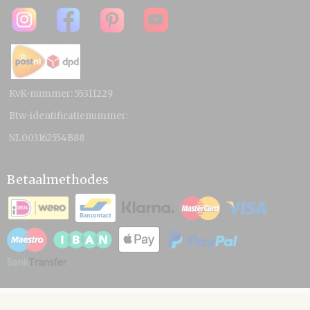
KvK-nummer: 55311229
Btw-identificatienummer:
NL003162554B88
Betaalmethodes
© 2026 www.hamico.nl - Powered by Shoppagina.nl