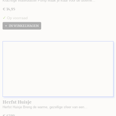
Krachtige Waterblaster Pomp Maak je klaar voor de ultieme…
€ 14,95
✓
Op voorraad
IN WINKELWAGEN
Herfst Huisje
Herfst Huisje Breng de warme, gezellige sfeer van een…
€ 47,95