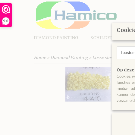
9,0
Cookie
DIAMOND PAINTING
SCHILDEREN OP N
Toeste
Home
>
Diamond Painting
>
Losse steentjes vierk
Op deze
Cookies wo
functies e
media-, ad
kunnen dez
verzameld 