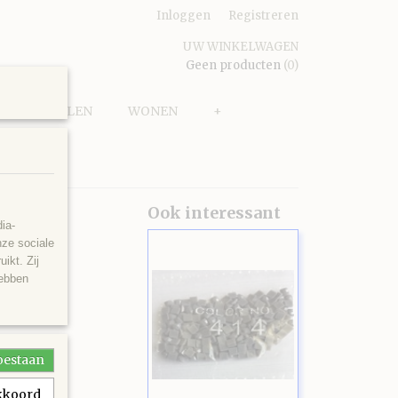
Inloggen
Registreren
UW WINKELWAGEN
Geen producten
(0)
PUZZELEN
WONEN
+
45
Ook interessant
ia-
nze sociale
ikt. Zij
hebben
toestaan
akkoord