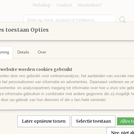
Webshop
Contact
Nieuwsbrief
s toestaan Opties
UMMER
GEREEDSCHAP
KINDEREN
KNUTSELEN
mming
Details
Over
ant
>
Kleuren vanaf 400
>
Vierkante steentjes nr 445
Vierkante steentjes nr 4
 website worden cookies gebruikt
rden door ons gebruikt voor verkeersanalyse, het aanbieden van sociale med
n het personaliseren van informatie en advertenties. Daarnaast verlenen we o
€ 0,30
(inclusief btw 21%)
vertentie- en analysepartners toegang tot informatie over hoe u onze site gebru
e informatie gebruiken in combinatie met andere gegevens die zij mogelijk 
✓
Op voorraad
door uw gebruik van hun diensten of die u hen hebt verstrekt.
Aantal
Later opnieuw tonen
Selectie toestaan
Alles 
Nee, niet 