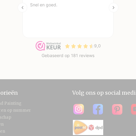
orieën
Volg ons op social medi
d Painting
eren op nummer
schap
en
len