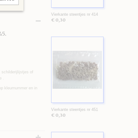
Vierkante steentjes nr 414
€ 0,30
45.
childerijlijstjes of
e .
 op kleurnummer en in
Vierkante steentjes nr 451
€ 0,30