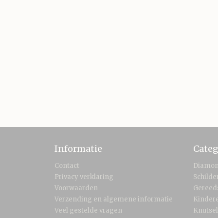
Informatie
Categ
Contact
Diamon
Privacy verklaring
Schild
Voorwaarden
Gereed
Verzending en algemene informatie
Kinder
Veel gestelde vragen
Knutse