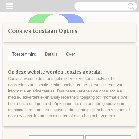
Cookies toestaan Opties
Inloggen
Registreren
UW WINKELWAGEN
Geen producten
(0)
Toestemming
Details
Over
Home
>
Diamond Painting
>
Losse steentjes vierkant
>
Kleuren
Op deze website worden cookies gebruikt
vanaf 700
>
Vierkante steentjes nr 718
Cookies worden door ons gebruikt voor verkeersanalyse, het
aanbieden van sociale media-functies en het personaliseren van
informatie en advertenties. Daarnaast verlenen we onze sociale
media-, advertentie- en analysepartners toegang tot informatie over
hoe u onze site gebruikt. Zij kunnen deze informatie gebruiken in
combinatie met andere gegevens die zij mogelijk hebben verzameld
door uw gebruik van hun diensten of die u hen hebt verstrekt.
Vierkante steentjes nr 718