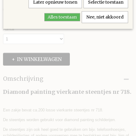
Later opnieuw tonen
Selectie toestaan
€ 0,30
(inclusief btw 21%)
Alles toestaan
Nee, niet akkoord
✓
Op voorraad
Aantal
IN WINKELWAGEN
Omschrijving
Diamond painting vierkante steentjes nr 718.
Een zakje bevat ca.200 losse vierkante steentjes nr 718.
De steentjes worden gebruikt voor diamond painting schilderijen.
De steentjes zijn ook heel goed te gebruiken om bijv. telefoonhoesjes,
schilderijlijstjes of andere voorwerpen mee te beplakken met bijv. lijm of