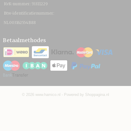
KvK-nummer: 55311229
Btw-identificatienummer:
NL003162554B88
Betaalmethodes
© 2026 www.hamico.nl - Powered by Shoppagina.nl