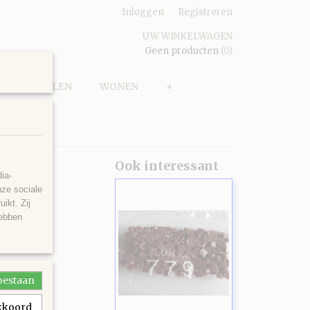
Inloggen
Registreren
UW WINKELWAGEN
Geen producten
(0)
PUZZELEN
WONEN
+
34
Ook interessant
ia-
nze sociale
ikt. Zij
hebben
toestaan
akkoord