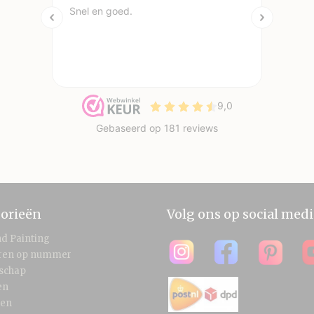
orieën
Volg ons op social medi
d Painting
eren op nummer
schap
en
len