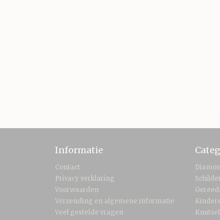
Informatie
Categ
Contact
Diamon
Privacy verklaring
Schild
Voorwaarden
Gereed
Verzending en algemene informatie
Kinder
Veel gestelde vragen
Knutse