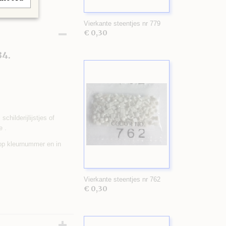
Vierkante steentjes nr 779
€ 0,30
34.
childerijlijstjes of
e .
 op kleurnummer en in
Vierkante steentjes nr 762
€ 0,30