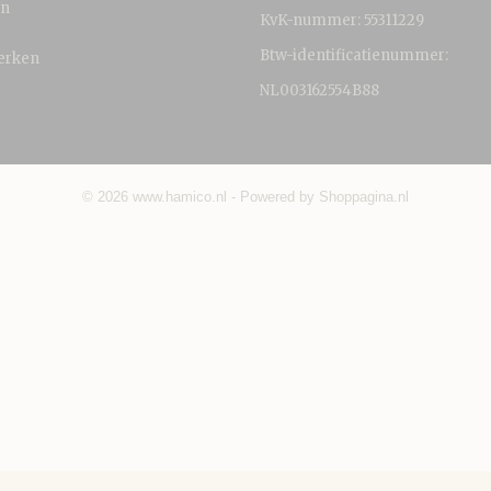
en
KvK-nummer: 55311229
Btw-identificatienummer:
erken
NL003162554B88
© 2026 www.hamico.nl - Powered by Shoppagina.nl