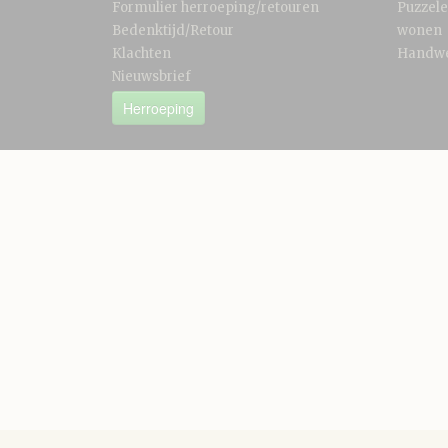
Formulier herroeping/retouren
Puzzel
Bedenktijd/Retour
wonen
Klachten
Handw
Nieuwsbrief
Herroeping