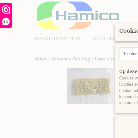
9,0
Cookie
DIAMOND PAINTING
SCHILDEREN OP N
Toeste
Home
>
Diamond Painting
>
Losse steentjes vierk
Op deze
Cookies wo
functies e
media-, ad
kunnen dez
verzameld 