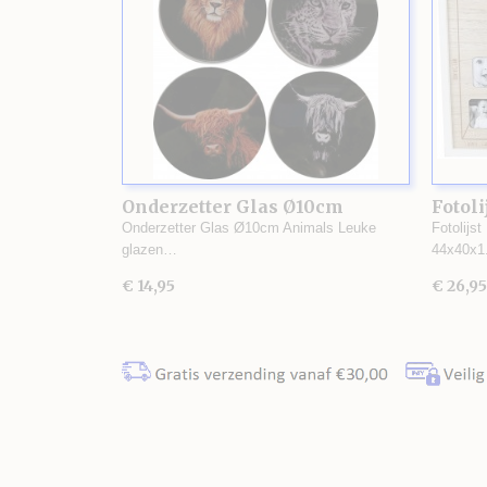
Onderzetter Glas Ø10cm
Fotoli
Animals
Onderzetter Glas Ø10cm Animals Leuke
Fotolijst
glazen…
44x40x
€ 14,95
€ 26,95