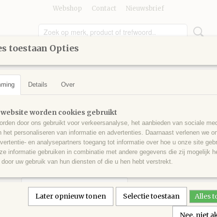
Webshop
Contact
Nieuwsbrief
s toestaan Opties
UMMER
GEREEDSCHAP
KINDEREN
KNUTSELEN
mming
Details
Over
ant
>
Kleuren vanaf 700
>
Vierkante steentjes nr 734
Vierkante steentjes nr 7
 website worden cookies gebruikt
rden door ons gebruikt voor verkeersanalyse, het aanbieden van sociale med
n het personaliseren van informatie en advertenties. Daarnaast verlenen we o
€ 0,30
(inclusief btw 21%)
vertentie- en analysepartners toegang tot informatie over hoe u onze site gebru
e informatie gebruiken in combinatie met andere gegevens die zij mogelijk 
✓
Op voorraad
door uw gebruik van hun diensten of die u hen hebt verstrekt.
Aantal
Later opnieuw tonen
Selectie toestaan
Alles 
Nee, niet 