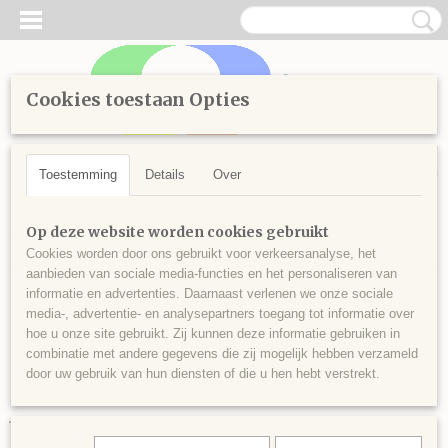
Cookies toestaan Opties
Inloggen
Registreren
UW WINKELWAGEN
Geen producten
(0)
Toestemming
Details
Over
Home
>
Diamond Painting
>
Losse steentjes vierkant
>
Kleuren
Op deze website worden cookies gebruikt
vanaf 700
>
Vierkante steentjes nr 797
Cookies worden door ons gebruikt voor verkeersanalyse, het
aanbieden van sociale media-functies en het personaliseren van
informatie en advertenties. Daarnaast verlenen we onze sociale
media-, advertentie- en analysepartners toegang tot informatie over
hoe u onze site gebruikt. Zij kunnen deze informatie gebruiken in
combinatie met andere gegevens die zij mogelijk hebben verzameld
door uw gebruik van hun diensten of die u hen hebt verstrekt.
Vierkante steentjes nr 797