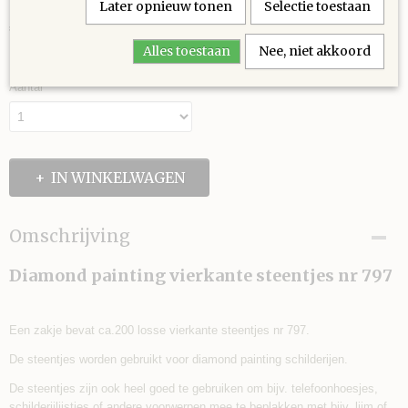
Later opnieuw tonen
Selectie toestaan
€ 0,30
(inclusief btw 21%)
Alles toestaan
Nee, niet akkoord
✓
Op voorraad
Aantal
IN WINKELWAGEN
Omschrijving
Diamond painting vierkante steentjes nr 797
Een zakje bevat ca.200 losse vierkante steentjes nr 797.
De steentjes worden gebruikt voor diamond painting schilderijen.
De steentjes zijn ook heel goed te gebruiken om bijv. telefoonhoesjes,
schilderijlijstjes of andere voorwerpen mee te beplakken met bijv. lijm of