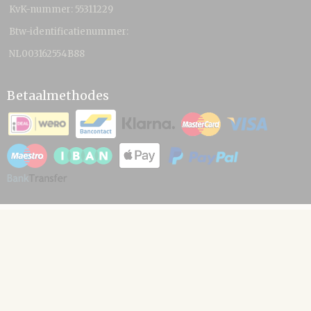
KvK-nummer: 55311229
Btw-identificatienummer:
NL003162554B88
Betaalmethodes
© 2026 www.hamico.nl - Powered by Shoppagina.nl