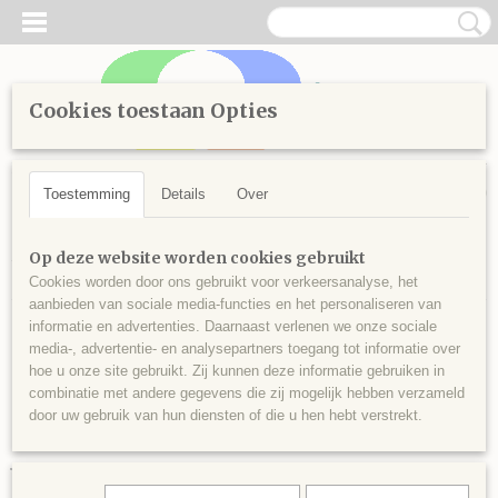
Cookies toestaan Opties
Inloggen
Registreren
UW WINKELWAGEN
Geen producten
(0)
Toestemming
Details
Over
Home
>
Diamond Painting
>
Losse steentjes vierkant
>
Kleuren
Op deze website worden cookies gebruikt
vanaf 800
>
Vierkante steentjes nr 841
Cookies worden door ons gebruikt voor verkeersanalyse, het
aanbieden van sociale media-functies en het personaliseren van
informatie en advertenties. Daarnaast verlenen we onze sociale
media-, advertentie- en analysepartners toegang tot informatie over
hoe u onze site gebruikt. Zij kunnen deze informatie gebruiken in
combinatie met andere gegevens die zij mogelijk hebben verzameld
door uw gebruik van hun diensten of die u hen hebt verstrekt.
Vierkante steentjes nr 841