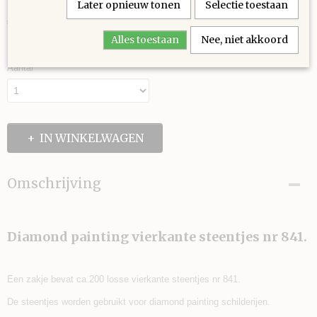
Later opnieuw tonen
Selectie toestaan
€ 0,30
(inclusief btw 21%)
Alles toestaan
Nee, niet akkoord
✓
Op voorraad
Aantal
IN WINKELWAGEN
Omschrijving
Diamond painting vierkante steentjes nr 841.
Een zakje bevat ca.200 losse vierkante steentjes nr 841.
De steentjes worden gebruikt voor diamond painting schilderijen.