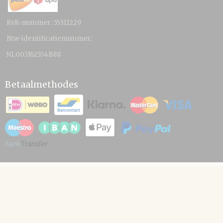
KvK-nummer: 55311229
Btw-identificatienummer:
NL003162554B88
Betaalmethodes
© 2026 www.hamico.nl - Powered by Shoppagina.nl