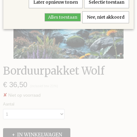
Later opnieuw tonen
Selectie toestaan
Alles toestaan
Nee, niet akkoord
Borduurpakket Wolf
€ 36,50
(inclusief btw 21%)
✘
Niet op voorraad
Aantal
IN WINKELWAGEN