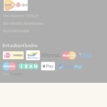
KvK-nummer: 55311229
Btw-identificatienummer:
NL003162554B88
Betaalmethodes
© 2026 www.hamico.nl - Powered by Shoppagina.nl