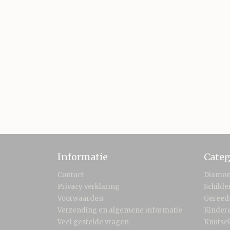
Informatie
Categ
Contact
Diamon
Privacy verklaring
Schild
Voorwaarden
Gereed
Verzending en algemene informatie
Kinder
Veel gestelde vragen
Knutse