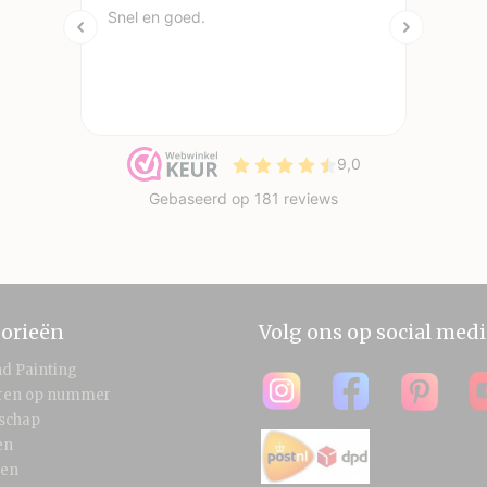
orieën
Volg ons op social medi
d Painting
eren op nummer
schap
en
len