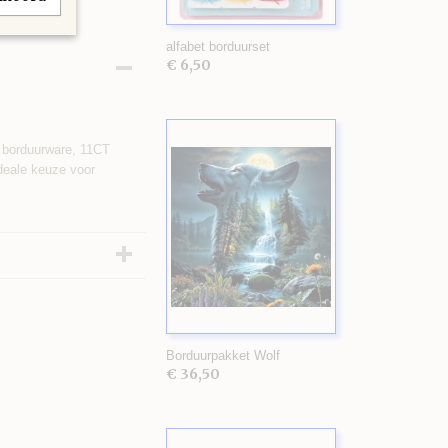
alfabet borduurset
€ 6,50
ke borduurware, 11CT
deale keuze voor
Borduurpakket Wolf
€ 36,50