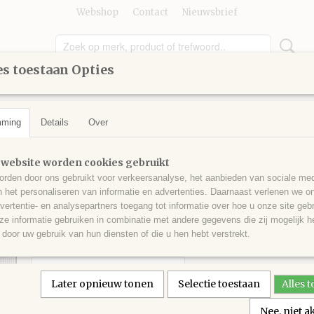
Webshop
Contact
Nieuwsbrief
s toestaan Opties
UMMER
GEREEDSCHAP
KINDEREN
KNUTSELEN
mming
Details
Over
ten
>
Borduurpakket
Borduurpakket
 website worden cookies gebruikt
rden door ons gebruikt voor verkeersanalyse, het aanbieden van sociale med
n het personaliseren van informatie en advertenties. Daarnaast verlenen we o
€ 37,50
(inclusief btw 21%)
vertentie- en analysepartners toegang tot informatie over hoe u onze site gebru
e informatie gebruiken in combinatie met andere gegevens die zij mogelijk 
✘
Niet op voorraad
door uw gebruik van hun diensten of die u hen hebt verstrekt.
Aantal
Later opnieuw tonen
Selectie toestaan
Alles 
Nee, niet 