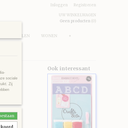
Inloggen
Registreren
UW WINKELWAGEN
Geen producten
(0)
PUZZELEN
WONEN
+
Ook interessant
ia-
nze sociale
ikt. Zij
hebben
toestaan
akkoord