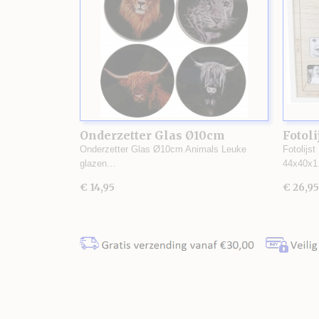
Onderzetter Glas Ø10cm
Fotoli
Animals
Onderzetter Glas Ø10cm Animals Leuke
Fotolijst
glazen…
44x40x
€ 14,95
€ 26,95