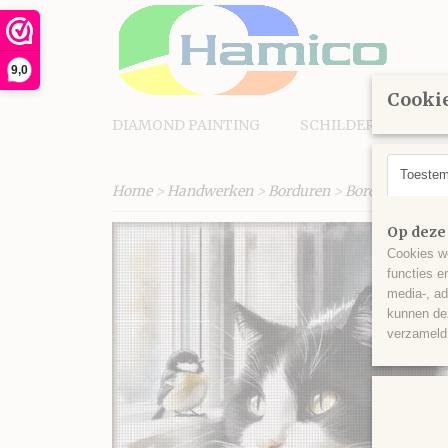
9,0
Cookie
DIAMOND PAINTING
SCHILDEREN OP N
Toeste
Home
>
Handwerken
>
Borduren
>
Borduurpakket
Op deze
Cookies wo
functies e
media-, ad
kunnen dez
verzameld 