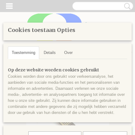
Cookies toestaan Opties
Inloggen
Registreren
UW WINKELWAGEN
Geen producten
(0)
Toestemming
Details
Over
Home
>
Handwerken
>
Borduren
>
Splijtgaren
>
Kleuren vanaf
Op deze website worden cookies gebruikt
3800
>
Splijtgaren 3803
Cookies worden door ons gebruikt voor verkeersanalyse, het
aanbieden van sociale media-functies en het personaliseren van
informatie en advertenties. Daarnaast verlenen we onze sociale
media-, advertentie- en analysepartners toegang tot informatie over
hoe u onze site gebruikt. Zij kunnen deze informatie gebruiken in
combinatie met andere gegevens die zij mogelijk hebben verzameld
door uw gebruik van hun diensten of die u hen hebt verstrekt.