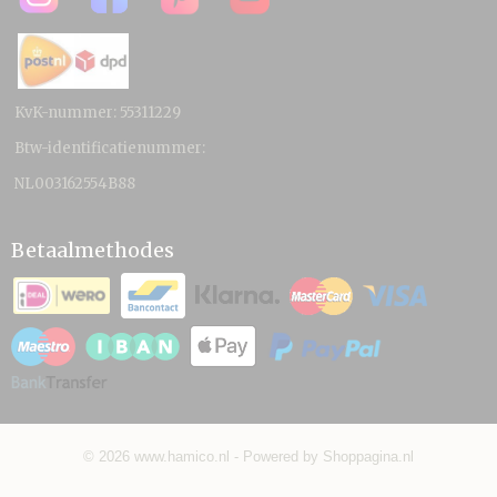
KvK-nummer: 55311229
Btw-identificatienummer:
NL003162554B88
Betaalmethodes
© 2026 www.hamico.nl - Powered by Shoppagina.nl