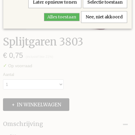
Later opnieuw tonen
Selectie toestaan
Alles toestaan
Nee, niet akkoord
Splijtgaren 3803
€ 0,75
(inclusief btw 21%)
✓
Op voorraad
Aantal
IN WINKELWAGEN
Omschrijving