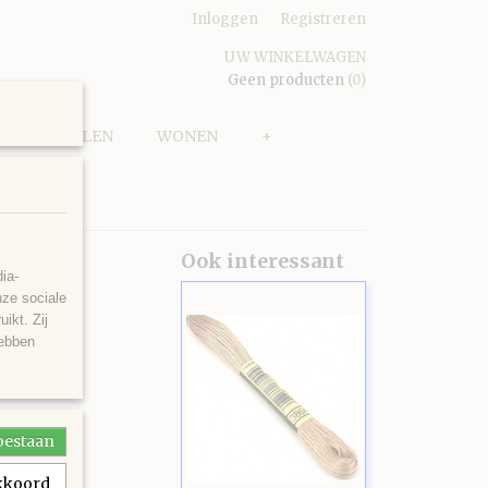
Inloggen
Registreren
UW WINKELWAGEN
Geen producten
(0)
PUZZELEN
WONEN
+
Ook interessant
ia-
nze sociale
ikt. Zij
hebben
toestaan
akkoord