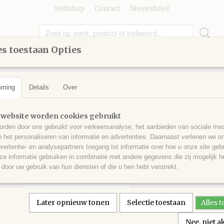
Webshop
Contact
Nieuwsbrief
s toestaan Opties
UMMER
GEREEDSCHAP
KINDEREN
KNUTSELEN
mming
Details
Over
leuren vanaf 3800
>
Splijtgaren 3841
Splijtgaren 3841
 website worden cookies gebruikt
rden door ons gebruikt voor verkeersanalyse, het aanbieden van sociale med
n het personaliseren van informatie en advertenties. Daarnaast verlenen we o
€ 0,75
(inclusief btw 21%)
vertentie- en analysepartners toegang tot informatie over hoe u onze site gebru
e informatie gebruiken in combinatie met andere gegevens die zij mogelijk 
✓
Op voorraad
door uw gebruik van hun diensten of die u hen hebt verstrekt.
Aantal
Later opnieuw tonen
Selectie toestaan
Alles 
Nee, niet 