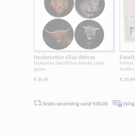
Onderzetter Glas Ø10cm
Fotoli
Animals
Onderzetter Glas Ø10cm Animals Leuke
Fotolijst
glazen…
44x40x
€ 14,95
€ 26,95