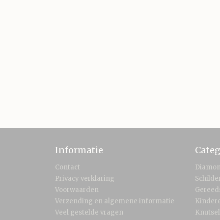
Informatie
Categ
Contact
Diamon
Privacy verklaring
Schild
Voorwaarden
Gereed
Verzending en algemene informatie
Kinder
Veel gestelde vragen
Knutse