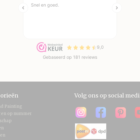
orieën
Volg ons op social medi
d Painting
eren op nummer
schap
en
len