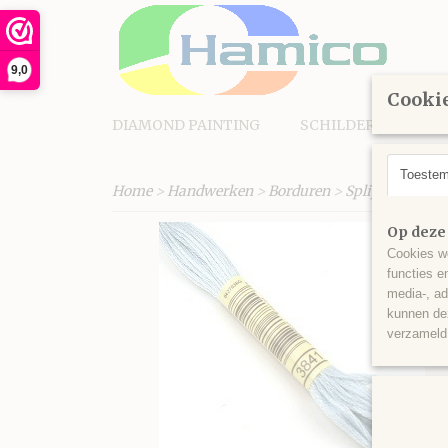
9,0
Cookie
DIAMOND PAINTING
SCHILDEREN OP N
Toeste
Home
>
Handwerken
>
Borduren
>
Splijtgaren
>
K
Op deze
Cookies wo
functies e
media-, ad
kunnen dez
verzameld 