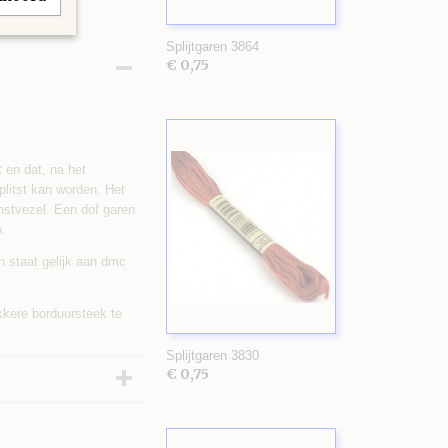
Splijtgaren 3864
€ 0,75
t en dat, na het
plitst kan worden. Het
unstvezel. Een dof garen
.
n staat gelijk aan dmc
kkere borduursteek te
Splijtgaren 3830
€ 0,75