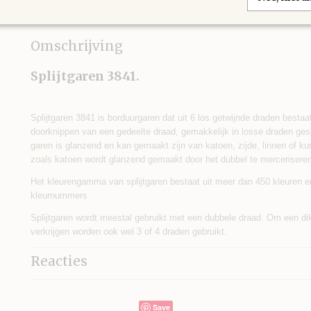
IN WINKELWAGEN
Omschrijving
Splijtgaren 3841.
Splijtgaren 3841 is borduurgaren dat uit 6 los getwijnde draden bestaa
doorknippen van een gedeelte draad, gemakkelijk in losse draden ges
garen is glanzend en kan gemaakt zijn van katoen, zijde, linnen of k
zoals katoen wordt glanzend gemaakt door het dubbel te merceriseren
Het kleurengamma van splijtgaren bestaat uit meer dan 450 kleuren e
kleurnummers
Splijtgaren wordt meestal gebruikt met een dubbele draad. Om een di
verkrijgen worden ook wel 3 of 4 draden gebruikt.
Reacties
Save