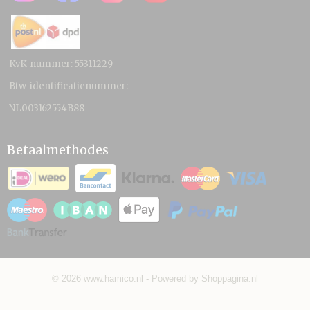
KvK-nummer: 55311229
Btw-identificatienummer:
NL003162554B88
Betaalmethodes
© 2026 www.hamico.nl - Powered by Shoppagina.nl