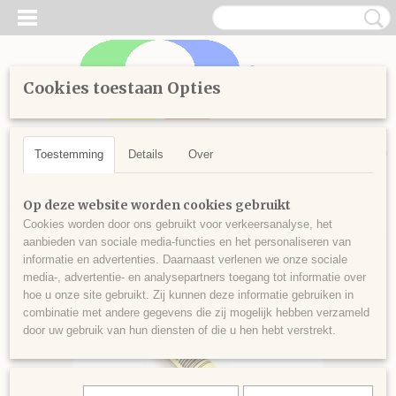
Cookies toestaan Opties
Inloggen
Registreren
UW WINKELWAGEN
Geen producten
(0)
Toestemming
Details
Over
Home
>
Handwerken
>
Borduren
>
Splijtgaren
>
Kleuren vanaf
Op deze website worden cookies gebruikt
3800
>
Splijtgaren 3866
Cookies worden door ons gebruikt voor verkeersanalyse, het
aanbieden van sociale media-functies en het personaliseren van
informatie en advertenties. Daarnaast verlenen we onze sociale
media-, advertentie- en analysepartners toegang tot informatie over
hoe u onze site gebruikt. Zij kunnen deze informatie gebruiken in
combinatie met andere gegevens die zij mogelijk hebben verzameld
door uw gebruik van hun diensten of die u hen hebt verstrekt.