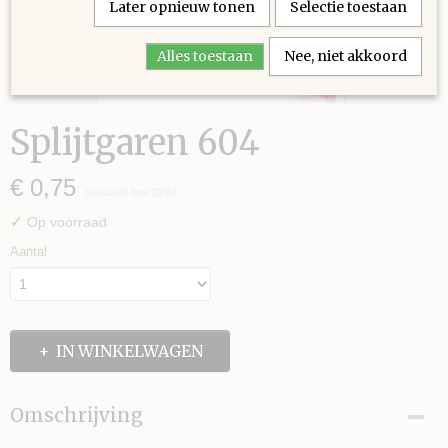
Later opnieuw tonen
Selectie toestaan
Alles toestaan
Nee, niet akkoord
Splijtgaren 604
€ 0,75
(inclusief btw 21%)
✓
Op voorraad
Aantal
IN WINKELWAGEN
Omschrijving