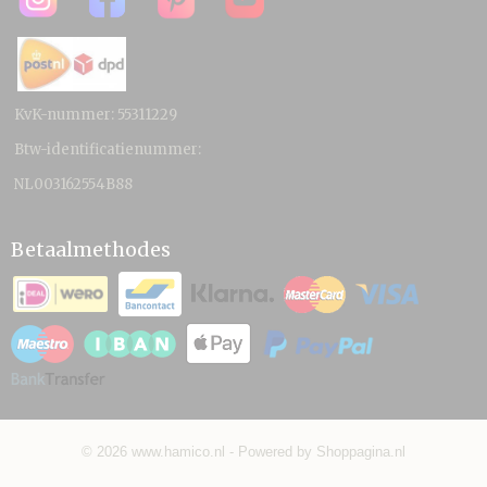
KvK-nummer: 55311229
Btw-identificatienummer:
NL003162554B88
Betaalmethodes
© 2026 www.hamico.nl - Powered by Shoppagina.nl