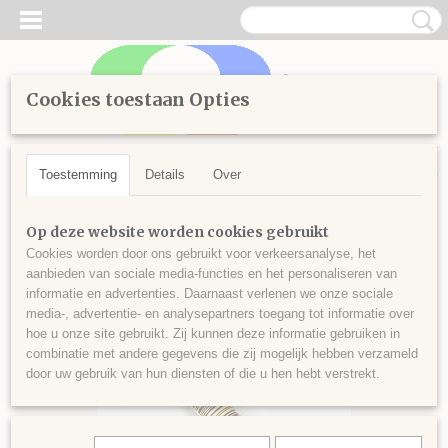
Cookies toestaan Opties
Inloggen
Registreren
UW WINKELWAGEN
Geen producten
(0)
Toestemming
Details
Over
Home
>
Handwerken
>
Borduren
>
Splijtgaren
>
Kleuren vanaf
Op deze website worden cookies gebruikt
600
>
Splijtgaren 604
Cookies worden door ons gebruikt voor verkeersanalyse, het
aanbieden van sociale media-functies en het personaliseren van
informatie en advertenties. Daarnaast verlenen we onze sociale
media-, advertentie- en analysepartners toegang tot informatie over
hoe u onze site gebruikt. Zij kunnen deze informatie gebruiken in
combinatie met andere gegevens die zij mogelijk hebben verzameld
door uw gebruik van hun diensten of die u hen hebt verstrekt.