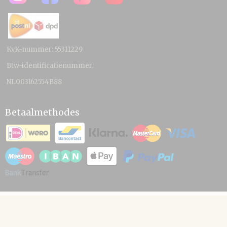
KvK-nummer: 55311229
Btw-identificatienummer:
NL003162554B88
Betaalmethodes
© 2026 www.hamico.nl - Powered by Shoppagina.nl