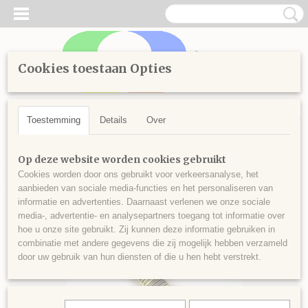
Cookies toestaan Opties
Inloggen
Registreren
UW WINKELWAGEN
Geen producten
(0)
Toestemming
Details
Over
Home
>
Handwerken
>
Borduren
>
Splijtgaren
>
Kleuren vanaf
Op deze website worden cookies gebruikt
600
>
Splijtgaren 644
Cookies worden door ons gebruikt voor verkeersanalyse, het
aanbieden van sociale media-functies en het personaliseren van
informatie en advertenties. Daarnaast verlenen we onze sociale
media-, advertentie- en analysepartners toegang tot informatie over
hoe u onze site gebruikt. Zij kunnen deze informatie gebruiken in
combinatie met andere gegevens die zij mogelijk hebben verzameld
door uw gebruik van hun diensten of die u hen hebt verstrekt.