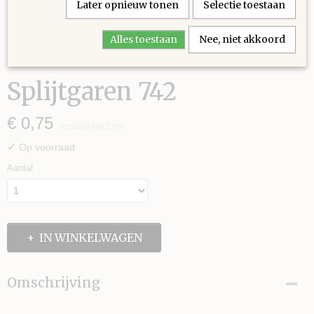
Later opnieuw tonen
Selectie toestaan
Alles toestaan
Nee, niet akkoord
Splijtgaren 742
€ 0,75
(inclusief btw 21%)
✓
Op voorraad
Aantal
IN WINKELWAGEN
Omschrijving