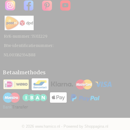
KvK-nummer: 55311229
Btw-identificatienummer:
NL003162554B88
Betaalmethodes
© 2026 www.hamico.nl - Powered by Shoppagina.nl