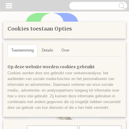
Cookies toestaan Opties
Inloggen
Registreren
UW WINKELWAGEN
Geen producten
(0)
Toestemming
Details
Over
Home
>
Handwerken
>
Borduren
>
Splijtgaren
>
Kleuren vanaf
Op deze website worden cookies gebruikt
700
>
Splijtgaren 742
Cookies worden door ons gebruikt voor verkeersanalyse, het
aanbieden van sociale media-functies en het personaliseren van
informatie en advertenties. Daarnaast verlenen we onze sociale
media-, advertentie- en analysepartners toegang tot informatie over
hoe u onze site gebruikt. Zij kunnen deze informatie gebruiken in
combinatie met andere gegevens die zij mogelijk hebben verzameld
door uw gebruik van hun diensten of die u hen hebt verstrekt.