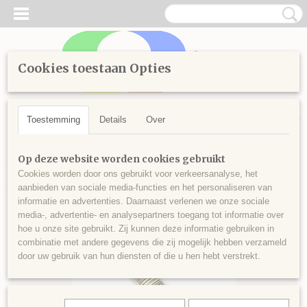
Cookies toestaan Opties
Inloggen
Registreren
UW WINKELWAGEN
Geen producten
(0)
Toestemming
Details
Over
Home
>
Handwerken
>
Borduren
>
Splijtgaren
>
Kleuren vanaf
Op deze website worden cookies gebruikt
700
>
Splijtgaren 779
Cookies worden door ons gebruikt voor verkeersanalyse, het
aanbieden van sociale media-functies en het personaliseren van
informatie en advertenties. Daarnaast verlenen we onze sociale
media-, advertentie- en analysepartners toegang tot informatie over
hoe u onze site gebruikt. Zij kunnen deze informatie gebruiken in
combinatie met andere gegevens die zij mogelijk hebben verzameld
door uw gebruik van hun diensten of die u hen hebt verstrekt.