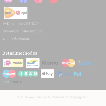
KvK-nummer: 55311229
Btw-identificatienummer:
NL003162554B88
Betaalmethodes
© 2026 www.hamico.nl - Powered by Shoppagina.nl