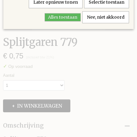
Later opnieuw tonen
Selectie toestaan
Alles toestaan
Nee, niet akkoord
Splijtgaren 779
€ 0,75
(inclusief btw 21%)
✓
Op voorraad
Aantal
IN WINKELWAGEN
Omschrijving