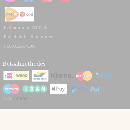
KvK-nummer: 55311229
Btw-identificatienummer:
NL003162554B88
Betaalmethodes
© 2026 www.hamico.nl - Powered by Shoppagina.nl