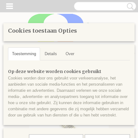
Cookies toestaan Opties
Inloggen
Registreren
UW WINKELWAGEN
Geen producten
(0)
Toestemming
Details
Over
Home
>
Handwerken
>
Borduren
>
Splijtgaren
>
Kleuren vanaf
Op deze website worden cookies gebruikt
700
>
Splijtgaren 780
Cookies worden door ons gebruikt voor verkeersanalyse, het
aanbieden van sociale media-functies en het personaliseren van
informatie en advertenties. Daarnaast verlenen we onze sociale
media-, advertentie- en analysepartners toegang tot informatie over
hoe u onze site gebruikt. Zij kunnen deze informatie gebruiken in
combinatie met andere gegevens die zij mogelijk hebben verzameld
door uw gebruik van hun diensten of die u hen hebt verstrekt.