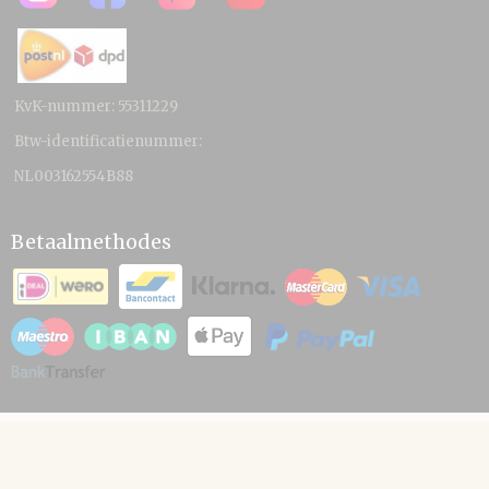
KvK-nummer: 55311229
Btw-identificatienummer:
NL003162554B88
Betaalmethodes
© 2026 www.hamico.nl - Powered by Shoppagina.nl