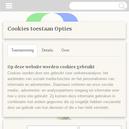
Cookies toestaan Opties
Inloggen
Registreren
UW WINKELWAGEN
Geen producten
(0)
Toestemming
Details
Over
Home
>
Handwerken
>
Borduren
>
Splijtgaren
>
Kleuren vanaf
Op deze website worden cookies gebruikt
900
>
Splijtgaren 906
Cookies worden door ons gebruikt voor verkeersanalyse, het
aanbieden van sociale media-functies en het personaliseren van
informatie en advertenties. Daarnaast verlenen we onze sociale
media-, advertentie- en analysepartners toegang tot informatie over
hoe u onze site gebruikt. Zij kunnen deze informatie gebruiken in
combinatie met andere gegevens die zij mogelijk hebben verzameld
door uw gebruik van hun diensten of die u hen hebt verstrekt.