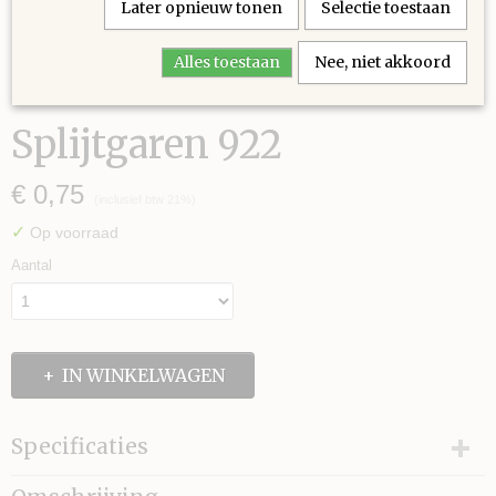
Later opnieuw tonen
Selectie toestaan
Alles toestaan
Nee, niet akkoord
Splijtgaren 922
€ 0,75
(inclusief btw 21%)
✓
Op voorraad
Aantal
IN WINKELWAGEN
Specificaties
Bruto gewicht