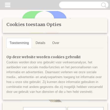
Cookies toestaan Opties
Inloggen
Registreren
UW WINKELWAGEN
Geen producten
(0)
Toestemming
Details
Over
Home
>
Handwerken
>
Borduren
>
Splijtgaren
>
Kleuren vanaf
Op deze website worden cookies gebruikt
900
>
Splijtgaren 922
Cookies worden door ons gebruikt voor verkeersanalyse, het
aanbieden van sociale media-functies en het personaliseren van
informatie en advertenties. Daarnaast verlenen we onze sociale
media-, advertentie- en analysepartners toegang tot informatie over
hoe u onze site gebruikt. Zij kunnen deze informatie gebruiken in
combinatie met andere gegevens die zij mogelijk hebben verzameld
door uw gebruik van hun diensten of die u hen hebt verstrekt.