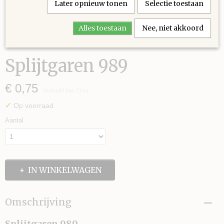
Later opnieuw tonen
Selectie toestaan
Alles toestaan
Nee, niet akkoord
Splijtgaren 989
€ 0,75
(inclusief btw 21%)
✓
Op voorraad
Aantal
IN WINKELWAGEN
Omschrijving
Splijtgaren 989.