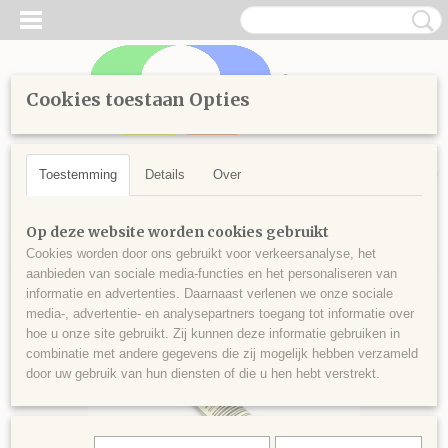
Cookies toestaan Opties
Inloggen
Registreren
UW WINKELWAGEN
Geen producten
(0)
Toestemming
Details
Over
Home
>
Handwerken
>
Borduren
>
Splijtgaren
>
Kleuren vanaf
Op deze website worden cookies gebruikt
900
>
Splijtgaren 989
Cookies worden door ons gebruikt voor verkeersanalyse, het
aanbieden van sociale media-functies en het personaliseren van
informatie en advertenties. Daarnaast verlenen we onze sociale
media-, advertentie- en analysepartners toegang tot informatie over
hoe u onze site gebruikt. Zij kunnen deze informatie gebruiken in
combinatie met andere gegevens die zij mogelijk hebben verzameld
door uw gebruik van hun diensten of die u hen hebt verstrekt.