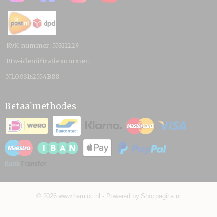
KvK-nummer: 55311229
Btw-identificatienummer:
NL003162554B88
Betaalmethodes
© 2026 www.hamico.nl - Powered by Shoppagina.nl