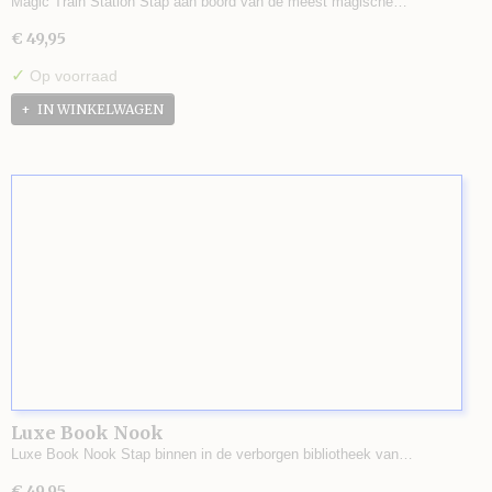
Magic Train Station Stap aan boord van de meest magische…
€ 49,95
✓
Op voorraad
IN WINKELWAGEN
Luxe Book Nook
Luxe Book Nook Stap binnen in de verborgen bibliotheek van…
€ 49,95