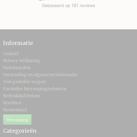
Informatie
Contact
Privacy verklaring
Voorwaarden
Verzending en algemene informatie
Veel gestelde vragen
Formulier herroeping/retouren
Bedenktijd/Retour
Klachten
Nieuwsbrief
Herroeping
Categorieën