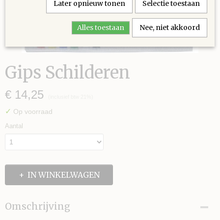
Later opnieuw tonen
Selectie toestaan
Alles toestaan
Nee, niet akkoord
Gips Schilderen
€ 14,25
(inclusief btw 21%)
✓
Op voorraad
Aantal
IN WINKELWAGEN
Omschrijving