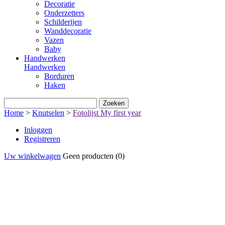
Decoratie
Onderzetters
Schilderijen
Wanddecoratie
Vazen
Baby
Handwerken
Handwerken
Borduren
Haken
Zoeken
Home
>
Knutselen
>
Fotolijst My first year
Inloggen
Registreren
Uw winkelwagen
Geen producten
(0)