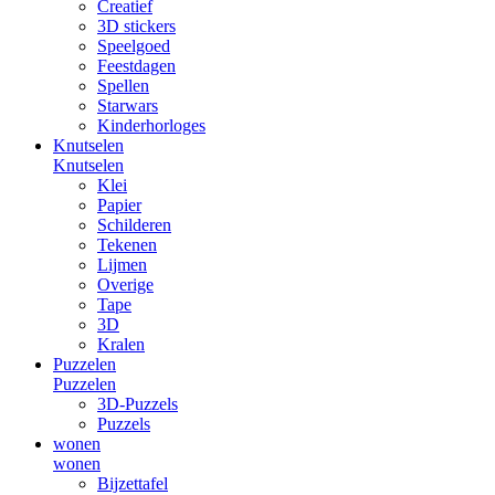
Creatief
3D stickers
Speelgoed
Feestdagen
Spellen
Starwars
Kinderhorloges
Knutselen
Knutselen
Klei
Papier
Schilderen
Tekenen
Lijmen
Overige
Tape
3D
Kralen
Puzzelen
Puzzelen
3D-Puzzels
Puzzels
wonen
wonen
Bijzettafel