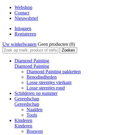
Webshop
Contact
Nieuwsbrief
Inloggen
Registreren
Uw winkelwagen
Geen producten
(0)
Zoeken
Diamond Painting
Diamond Painting
Diamond Painting pakketten
Benodigdheden
Losse steentjes vierkant
Losse steentjes rond
Schilderen op nummer
Gereedschap
Gereedschap
Naalden
Tools
Kinderen
Kinderen
Bouwen