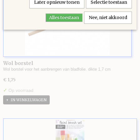
Later opnieuw tonen
Selectie toestaan
Alles toestaan
Nee, niet akkoord
Wol borstel
Wol borstel voor het aanbrengen van bladfolie. dikte 1,7 cm
€ 1,75
✓
Op voorraad
IN WINKELWAGEN