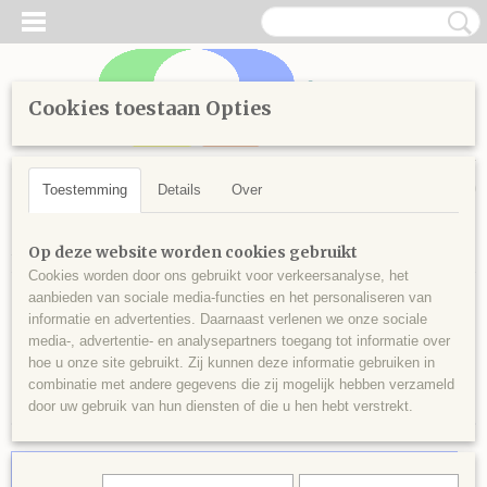
Cookies toestaan Opties
Inloggen
Registreren
UW WINKELWAGEN
Geen producten
(0)
Toestemming
Details
Over
Home
>
Knutselen
>
Schilderen
>
Benodigdheden
Op deze website worden cookies gebruikt
Cookies worden door ons gebruikt voor verkeersanalyse, het
aanbieden van sociale media-functies en het personaliseren van
Benodigdheden
informatie en advertenties. Daarnaast verlenen we onze sociale
media-, advertentie- en analysepartners toegang tot informatie over
hoe u onze site gebruikt. Zij kunnen deze informatie gebruiken in
Sorteer op:
combinatie met andere gegevens die zij mogelijk hebben verzameld
door uw gebruik van hun diensten of die u hen hebt verstrekt.