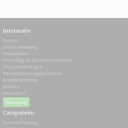
Informatie
Contact
Privacy verklaring
Voorwaarden
Verzending en algemene informatie
Veel gestelde vragen
Formulier herroeping/retouren
Bedenktijd/Retour
Klachten
Nieuwsbrief
Herroeping
Categorieën
Diamond Painting