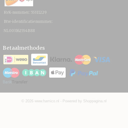
KvK-nummer: 55311229
Btw-identificatienummer:
NL003162554B88
Betaalmethodes
© 2026 www.hamico.nl - Powered by Shoppagina.nl