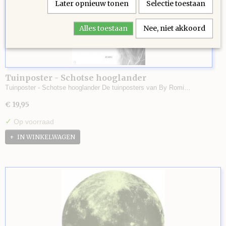
Later opnieuw tonen
Selectie toestaan
Alles toestaan
Nee, niet akkoord
Tuinposter - Schotse hooglander
Tuinposter - Schotse hooglander De tuinposters van By Romi…
€ 19,95
✓
Op voorraad
IN WINKELWAGEN