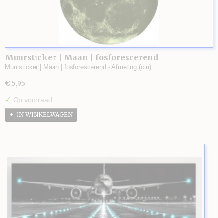
Muursticker | Maan | fosforescerend
Muursticker | Maan | fosforescerend - Afmeting (cm):…
€ 5,95
✓
Op voorraad
IN WINKELWAGEN