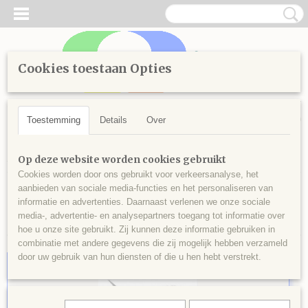
Cookies toestaan Opties
Inloggen
Registreren
UW WINKELWAGEN
Geen producten
(0)
Toestemming
Details
Over
Home
>
wonen
>
Wanddecoratie
Op deze website worden cookies gebruikt
Cookies worden door ons gebruikt voor verkeersanalyse, het
aanbieden van sociale media-functies en het personaliseren van
Sorteer op:
informatie en advertenties. Daarnaast verlenen we onze sociale
media-, advertentie- en analysepartners toegang tot informatie over
hoe u onze site gebruikt. Zij kunnen deze informatie gebruiken in
combinatie met andere gegevens die zij mogelijk hebben verzameld
door uw gebruik van hun diensten of die u hen hebt verstrekt.