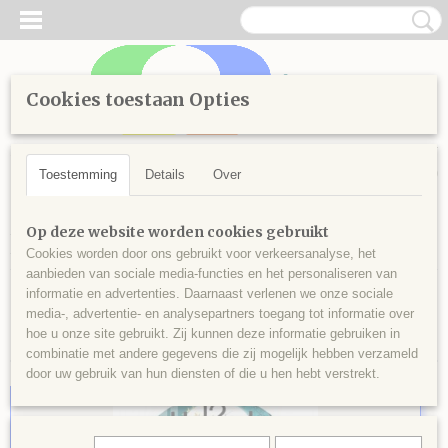
Cookies toestaan Opties
Inloggen
Registreren
UW WINKELWAGEN
Geen producten
(0)
Toestemming
Details
Over
Home
>
Diamond Painting
>
Diamond Painting pakketten
>
Op deze website worden cookies gebruikt
Klokken
Cookies worden door ons gebruikt voor verkeersanalyse, het
aanbieden van sociale media-functies en het personaliseren van
informatie en advertenties. Daarnaast verlenen we onze sociale
Sorteer op:
media-, advertentie- en analysepartners toegang tot informatie over
hoe u onze site gebruikt. Zij kunnen deze informatie gebruiken in
combinatie met andere gegevens die zij mogelijk hebben verzameld
door uw gebruik van hun diensten of die u hen hebt verstrekt.