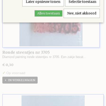
Later opnieuw tonen
Selectie toestaan
Alles toestaan
Nee, niet akkoord
Ronde steentjes nr 3705
Diamond painting ronde steentjes nr 3705. Een zakje bevat…
€ 0,30
✓
Op voorraad
IN WINKELWAGEN