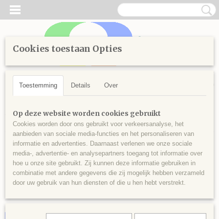
Cookies toestaan Opties
Inloggen
Registreren
UW WINKELWAGEN
Geen producten
(0)
Toestemming
Details
Over
Home
>
Diamond Painting
>
Losse steentjes rond
>
Kleuren
Op deze website worden cookies gebruikt
vanaf 3700
Cookies worden door ons gebruikt voor verkeersanalyse, het
aanbieden van sociale media-functies en het personaliseren van
informatie en advertenties. Daarnaast verlenen we onze sociale
Sorteer op:
media-, advertentie- en analysepartners toegang tot informatie over
hoe u onze site gebruikt. Zij kunnen deze informatie gebruiken in
1
2
»
combinatie met andere gegevens die zij mogelijk hebben verzameld
door uw gebruik van hun diensten of die u hen hebt verstrekt.