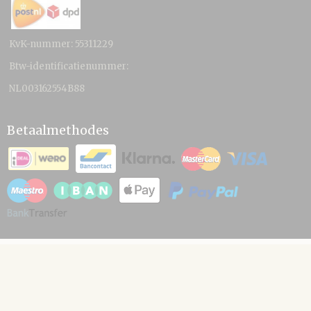
KvK-nummer: 55311229
Btw-identificatienummer:
NL003162554B88
Betaalmethodes
© 2026 www.hamico.nl - Powered by Shoppagina.nl