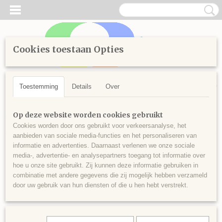
Cookies toestaan Opties
Inloggen
Registreren
UW WINKELWAGEN
Geen producten
(0)
Toestemming
Details
Over
Home
>
Diamond Painting
>
Losse steentjes rond
>
Kleuren
Op deze website worden cookies gebruikt
vanaf 100
>
Ronde steentjes nr 165
Cookies worden door ons gebruikt voor verkeersanalyse, het
aanbieden van sociale media-functies en het personaliseren van
informatie en advertenties. Daarnaast verlenen we onze sociale
media-, advertentie- en analysepartners toegang tot informatie over
hoe u onze site gebruikt. Zij kunnen deze informatie gebruiken in
combinatie met andere gegevens die zij mogelijk hebben verzameld
door uw gebruik van hun diensten of die u hen hebt verstrekt.
Ronde steentjes nr 165