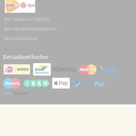
KvK-nummer: 55311229
Btw-identificatienummer:
NL003162554B88
Betaalmethodes
© 2026 www.hamico.nl - Powered by Shoppagina.nl