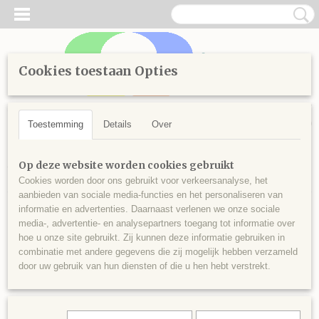
Cookies toestaan Opties
Inloggen
Registreren
UW WINKELWAGEN
Geen producten
(0)
Toestemming
Details
Over
Home
>
Diamond Painting
>
Losse steentjes rond
>
Kleuren
Op deze website worden cookies gebruikt
vanaf 800
>
Ronde steentjes nr 813
Cookies worden door ons gebruikt voor verkeersanalyse, het
aanbieden van sociale media-functies en het personaliseren van
informatie en advertenties. Daarnaast verlenen we onze sociale
media-, advertentie- en analysepartners toegang tot informatie over
hoe u onze site gebruikt. Zij kunnen deze informatie gebruiken in
combinatie met andere gegevens die zij mogelijk hebben verzameld
door uw gebruik van hun diensten of die u hen hebt verstrekt.
Ronde steentjes nr 813